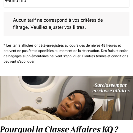
Round trip
keyboard_arrow_down
Journey Types option Round trip Selected
Aucun tarif ne correspond à vos critères de filtrage. Veuillez aj
Aucun tarif ne correspond à vos critères de
filtrage. Veuillez ajuster vos filtres.
* Les tarifs affichés ont été enregistrés au cours des dernières 48 heures et
peuvent ne pas être disponibles au moment de la réservation.
Des frais et coûts
de bagages supplémentaires peuvent s'appliquer.
D'autres termes et conditions
peuvent s'appliquer
Pourquoi la Classe Affaires KQ ?