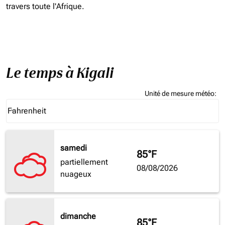
travers toute l'Afrique.
Le temps à Kigali
Unité de mesure météo
:
Weather unit option Fahrenheit Selected
Fahrenheit
keyboard_arrow_down
samedi
85°F
partiellement
08/08/2026
nuageux
dimanche
85°F