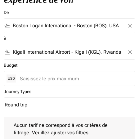
De
flight_takeoff
close
À
flight_land
close
Budget
USD
Journey Types
Round trip
keyboard_arrow_down
Journey Types option Round trip Selected
Aucun tarif ne correspond à vos critères de filtrage. Veuillez aj
Aucun tarif ne correspond à vos critères de
filtrage. Veuillez ajuster vos filtres.