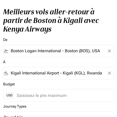
Meilleurs vols aller-retour à
partir de Boston à Kigali avec
Kenya Airways
De
flight_takeoff
close
À
flight_land
close
Budget
USD
Journey Types