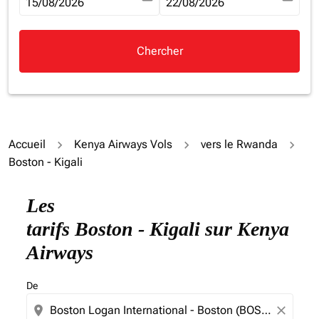
fc-booking-departure-date-aria-label
15/08/2026
fc-booking-return-date-aria-la
22/08/2026
Chercher
Accueil
Kenya Airways Vols
vers le Rwanda
Boston - Kigali
Essayez de mettre à jour votre itinéraire (origine et/ou
Les
tarifs Boston - Kigali sur Kenya
Airways
De
location_on
close