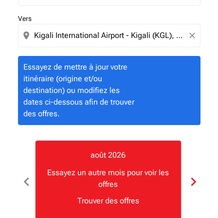
Vers
location_on
close
Essayez de mettre à jour votre
itinéraire (origine et/ou
destination) ou modifiez les
dates ci-dessous afin de trouver
des offres.
août 2026
Essayez un autre mois pour voir les
Essay
chevron_left
chevron_right
offres
Trouver des offres