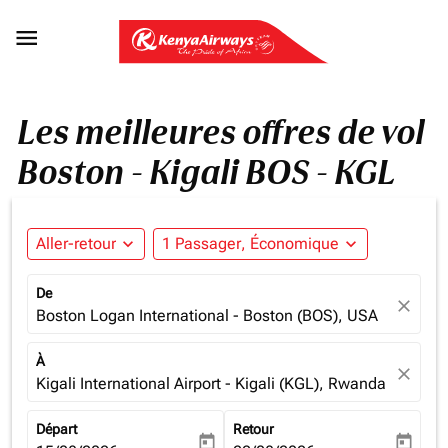

Les meilleures offres de vol
Boston - Kigali BOS - KGL
Aller-retour
expand_more
1 Passager, Économique
expand_more
De
close
Boston Logan International - Boston (BOS), USA
À
close
Kigali International Airport - Kigali (KGL), Rwanda
Départ
Retour
today
today