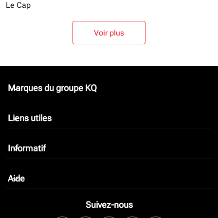
Le Cap
Voir plus
Marques du groupe KQ
keyboard_arrow_down
Liens utiles
keyboard_arrow_down
Informatif
keyboard_arrow_down
Aide
keyboard_arrow_down
Suivez-nous