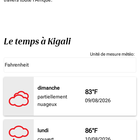
Le temps à Kigali
Unité de mesure météo
:
Weather unit option Fahrenheit Selected
Fahrenheit
keyboard_arrow_down
dimanche
83°F
partiellement
09/08/2026
nuageux
86°F
lundi
couvert
10/08/2026