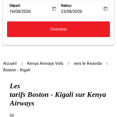
Départ
Retour
today
today
fc-booking-departure-date-aria-label
16/08/2026
fc-booking-return-date-aria-la
23/08/2026
Chercher
Accueil
Kenya Airways Vols
vers le Rwanda
Boston - Kigali
Essayez un autre mois ou modifiez les jours ci-dessous
Les
tarifs Boston - Kigali sur Kenya
Airways
De