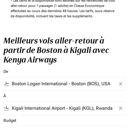
* Les tarifs et la disponibilité sont estimés sur les recherches de vols
aller-retour pour 1 passager (1 adulte) en Classe Economique
effectuées au cours des dernières 48 heures. Les tarifs, sous réserve
de disponibilité, incluent les taxes et les suppléments.
Meilleurs vols aller-retour à
partir de Boston à Kigali avec
Kenya Airways
De
flight_takeoff
close
À
flight_land
close
Budget