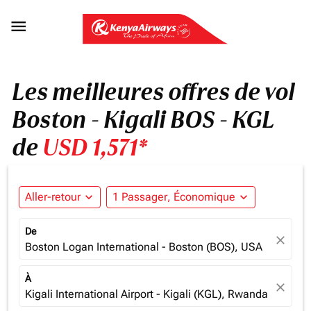

Les meilleures offres de vol
Boston - Kigali BOS - KGL
de
USD 1,571*
Aller-retour
expand_more
1 Passager, Économique
expand_more
De
close
Boston Logan International - Boston (BOS), USA
À
close
Kigali International Airport - Kigali (KGL), Rwanda