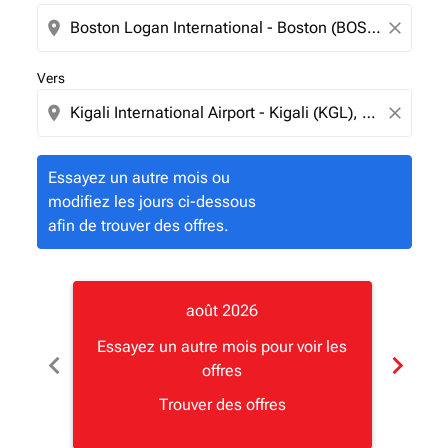
location_on
close
Vers
location_on
close
Essayez un autre mois ou
modifiez les jours ci-dessous
afin de trouver des offres.
août 2026
Essayez un autre mois pour voir les
chevron_left
chevron_right
offres
Type d
Trouver des offres