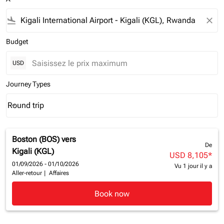
flight_land
close
Budget
USD
Journey Types
Round trip
keyboard_arrow_down
Journey Types option Round trip Selected
Boston (BOS)
vers
De
Kigali (KGL)
USD 8,105
*
01/09/2026 - 01/10/2026
Vu 1 jour il y a
Aller-retour
|
Affaires
Book now