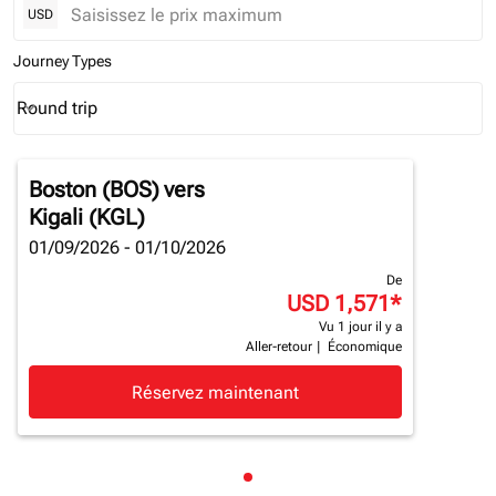
USD
Journey Types
Round trip
keyboard_arrow_down
Journey Types option Round trip Selected
Boston (BOS)
vers
Kigali (KGL)
01/09/2026 - 01/10/2026
De
USD 1,571
*
Vu 1 jour il y a
Aller-retour
|
Économique
Réservez maintenant
Affichage de cmp-pagination