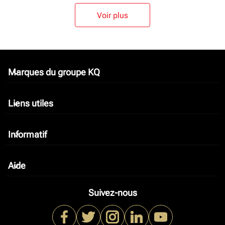
Voir plus
Marques du groupe KQ
keyboard_arrow_down
Liens utiles
keyboard_arrow_down
Informatif
keyboard_arrow_down
Aide
keyboard_arrow_down
Suivez-nous