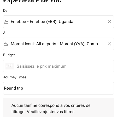
De
flight_takeoff
close
À
flight_land
close
Budget
USD
Journey Types
Round trip
keyboard_arrow_down
Journey Types option Round trip Selected
Aucun tarif ne correspond à vos critères de filtrage. Veuillez aj
Aucun tarif ne correspond à vos critères de
filtrage. Veuillez ajuster vos filtres.