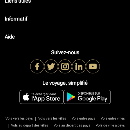
Liens utiles
keyboard_arrow_down
Informatif
keyboard_arrow_down
Aide
keyboard_arrow_down
Suivez-nous
Le voyage, simplifié
|
|
|
Vols vers les pays
Vols vers les villes
Vols entre pays
Vols entre villes
|
|
|
Vols au départ des villes
Vols au départ des pays
Vols de ville à pays