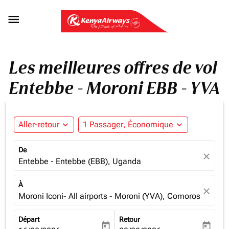

Les meilleures offres de vol
Entebbe - Moroni EBB - YVA
Aller-retour
expand_more
1 Passager, Économique
expand_more
De
close
Entebbe - Entebbe (EBB), Uganda
À
close
Moroni Iconi- All airports - Moroni (YVA), Comoros
Départ
Retour
today
today