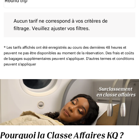
Round trip
keyboard_arrow_down
Journey Types option Round trip Selected
Aucun tarif ne correspond à vos critères de filtrage. Veuillez aj
Aucun tarif ne correspond à vos critères de
filtrage. Veuillez ajuster vos filtres.
* Les tarifs affichés ont été enregistrés au cours des dernières 48 heures et
peuvent ne pas être disponibles au moment de la réservation.
Des frais et coûts
de bagages supplémentaires peuvent s'appliquer.
D'autres termes et conditions
peuvent s'appliquer
Pourquoi la Classe Affaires KQ ?