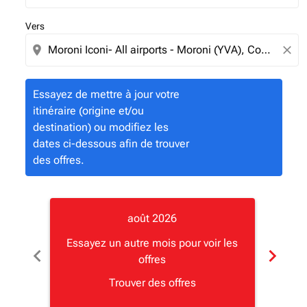
Vers
location_on
close
Essayez de mettre à jour votre
itinéraire (origine et/ou
destination) ou modifiez les
dates ci-dessous afin de trouver
des offres.
août 2026
Essayez un autre mois pour voir les
Essay
chevron_left
chevron_right
offres
Trouver des offres