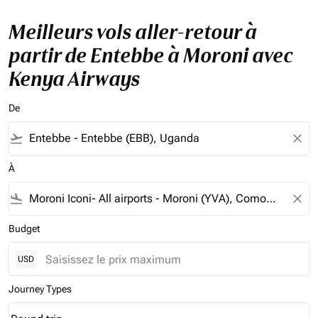
Meilleurs vols aller-retour à
partir de Entebbe à Moroni avec
Kenya Airways
De
flight_takeoff
close
À
flight_land
close
Budget
USD
Journey Types