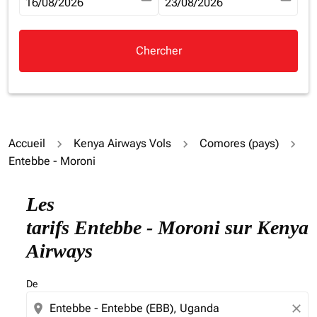
fc-booking-departure-date-aria-label
16/08/2026
fc-booking-return-date-aria-la
23/08/2026
Chercher
Accueil
Kenya Airways Vols
Comores (pays)
Entebbe - Moroni
Essayez de mettre à jour votre itinéraire (origine et/ou
Les
tarifs Entebbe - Moroni sur Kenya
Airways
De
location_on
close