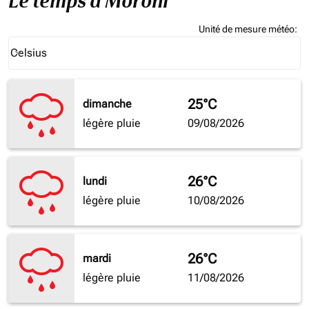
Le temps à Moroni
Unité de mesure météo
:
Weather unit option Celsius Selected
Celsius
keyboard_arrow_down
25°C
dimanche
légère pluie
09/08/2026
26°C
lundi
légère pluie
10/08/2026
26°C
mardi
légère pluie
11/08/2026