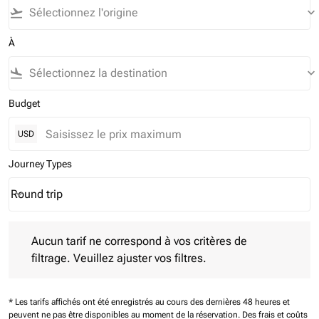
flight_takeoff
keyboard_arrow_down
À
flight_land
keyboard_arrow_down
Budget
USD
Journey Types
Round trip
keyboard_arrow_down
Journey Types option Round trip Selected
Aucun tarif ne correspond à vos critères de filtrage. Veuillez aj
Aucun tarif ne correspond à vos critères de
filtrage. Veuillez ajuster vos filtres.
* Les tarifs affichés ont été enregistrés au cours des dernières 48 heures et
peuvent ne pas être disponibles au moment de la réservation.
Des frais et coûts