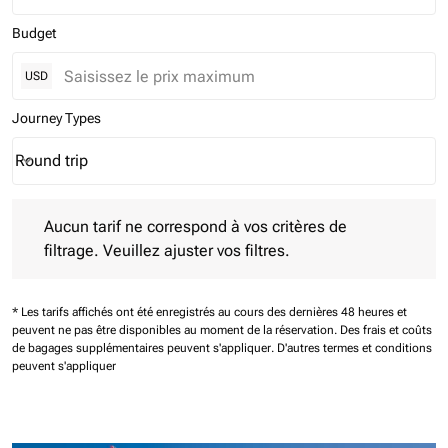
Budget
USD
Journey Types
Round trip
keyboard_arrow_down
Journey Types option Round trip Selected
Aucun tarif ne correspond à vos critères de filtrage. Veuillez aj
Aucun tarif ne correspond à vos critères de
filtrage. Veuillez ajuster vos filtres.
* Les tarifs affichés ont été enregistrés au cours des dernières 48 heures et
peuvent ne pas être disponibles au moment de la réservation.
Des frais et coûts
de bagages supplémentaires peuvent s'appliquer.
D'autres termes et conditions
peuvent s'appliquer