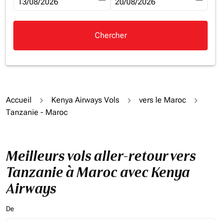
fc-booking-departure-date-aria-label
13/08/2026
fc-booking-return-date-aria-la
20/08/2026
Chercher
Accueil
Kenya Airways Vols
vers le Maroc
Tanzanie - Maroc
Meilleurs vols aller-retour vers
Tanzanie à Maroc avec Kenya
Airways
De