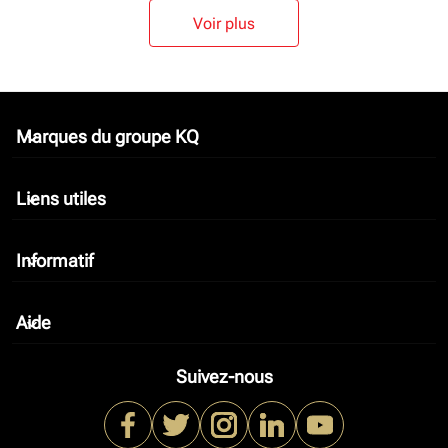
Voir plus
Marques du groupe KQ
keyboard_arrow_down
Liens utiles
keyboard_arrow_down
Informatif
keyboard_arrow_down
Aide
keyboard_arrow_down
Suivez-nous