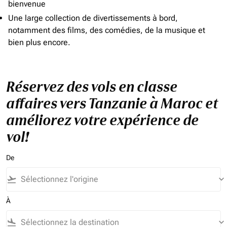
bienvenue
Une large collection de divertissements à bord,
notamment des films, des comédies, de la musique et
bien plus encore.
Réservez des vols en classe
affaires vers Tanzanie à Maroc et
améliorez votre expérience de
vol!
De
flight_takeoff
keyboard_arrow_down
À
flight_land
keyboard_arrow_down