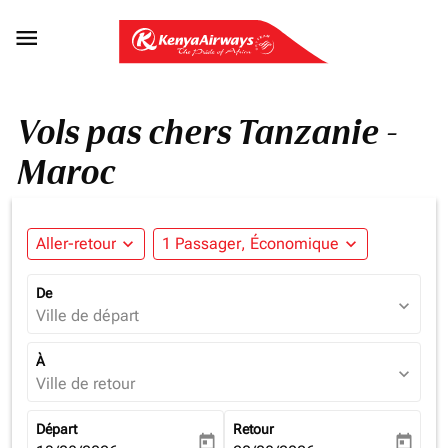

Vols pas chers Tanzanie -
Maroc
Aller-retour
expand_more
1 Passager, Économique
expand_more
De
expand_more
Ville de départ
À
expand_more
Ville de retour
Départ
Retour
today
today