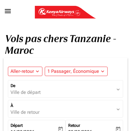

Vols pas chers Tanzanie -
Maroc
Aller-retour
expand_more
1 Passager, Économique
expand_more
De
expand_more
Ville de départ
À
expand_more
Ville de retour
Départ
Retour
today
today