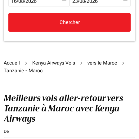
fc-booking-departure-date-aria-label
16/08/2026
fc-booking-return-date-aria-la
23/08/2026
Chercher
Accueil
Kenya Airways Vols
vers le Maroc
Tanzanie - Maroc
Meilleurs vols aller-retour vers
Tanzanie à Maroc avec Kenya
Airways
De