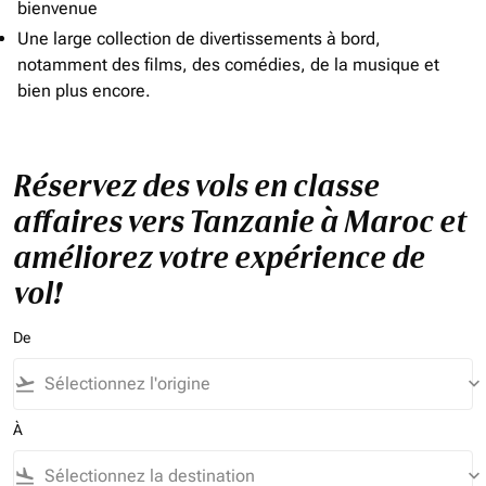
bienvenue
Une large collection de divertissements à bord,
notamment des films, des comédies, de la musique et
bien plus encore.
Réservez des vols en classe
affaires vers Tanzanie à Maroc et
améliorez votre expérience de
vol!
De
flight_takeoff
keyboard_arrow_down
À
flight_land
keyboard_arrow_down