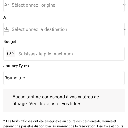
flight_takeoff
keyboard_arrow_down
À
flight_land
keyboard_arrow_down
Budget
USD
Journey Types
Round trip
keyboard_arrow_down
Journey Types option Round trip Selected
Aucun tarif ne correspond à vos critères de filtrage. Veuillez aj
Aucun tarif ne correspond à vos critères de
filtrage. Veuillez ajuster vos filtres.
* Les tarifs affichés ont été enregistrés au cours des dernières 48 heures et
peuvent ne pas être disponibles au moment de la réservation.
Des frais et coûts