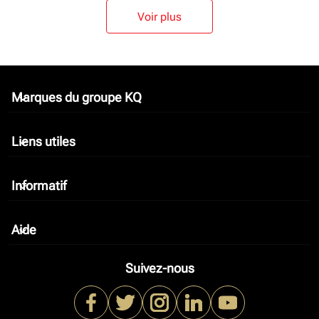
Voir plus
Marques du groupe KQ
keyboard_arrow_down
Liens utiles
keyboard_arrow_down
Informatif
keyboard_arrow_down
Aide
keyboard_arrow_down
Suivez-nous