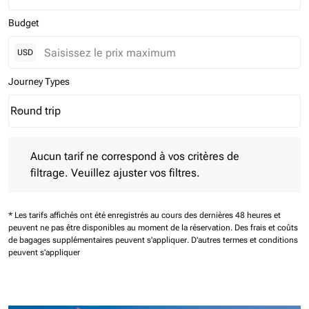
Budget
USD
Journey Types
Round trip
keyboard_arrow_down
Journey Types option Round trip Selected
Aucun tarif ne correspond à vos critères de filtrage. Veuillez aj
Aucun tarif ne correspond à vos critères de
filtrage. Veuillez ajuster vos filtres.
* Les tarifs affichés ont été enregistrés au cours des dernières 48 heures et
peuvent ne pas être disponibles au moment de la réservation.
Des frais et coûts
de bagages supplémentaires peuvent s'appliquer.
D'autres termes et conditions
peuvent s'appliquer