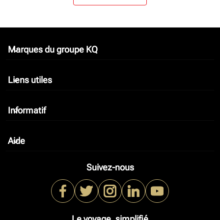
Marques du groupe KQ
keyboard_arrow_down
Liens utiles
keyboard_arrow_down
Informatif
keyboard_arrow_down
Aide
keyboard_arrow_down
Suivez-nous
Le voyage, simplifié