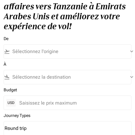
affaires vers Tanzanie à Emirats
Arabes Unis et améliorez votre
expérience de vol!
De
flight_takeoff
keyboard_arrow_down
À
flight_land
keyboard_arrow_down
Budget
USD
Journey Types
Round trip
keyboard_arrow_down
Journey Types option Round trip Selected