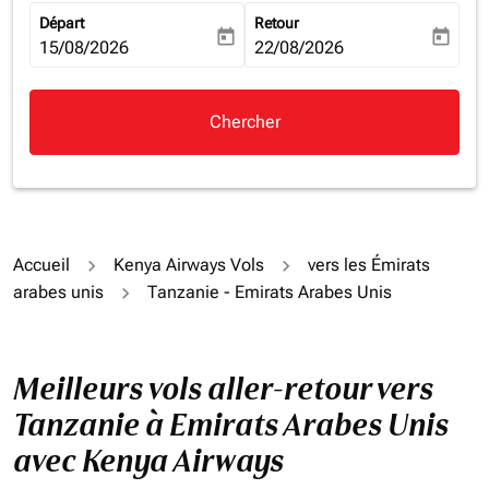
Départ
Retour
today
today
fc-booking-departure-date-aria-label
15/08/2026
fc-booking-return-date-aria-la
22/08/2026
Chercher
Accueil
Kenya Airways Vols
vers les Émirats
arabes unis
Tanzanie - Emirats Arabes Unis
Meilleurs vols aller-retour vers
Tanzanie à Emirats Arabes Unis
avec Kenya Airways