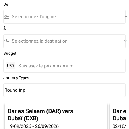
De
flight_takeoff
keyboard_arrow_down
À
flight_land
keyboard_arrow_down
Budget
USD
Journey Types
Round trip
keyboard_arrow_down
Journey Types option Round trip Selected
Dar es Salaam (DAR)
vers
Dar e
Dubaï (DXB)
Dubaï
19/09/2026 - 26/09/2026
02/10/2