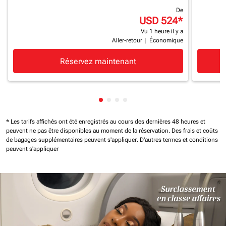
De
USD 524
*
Vu 1 heure il y a
Aller-retour
|
Économique
Réservez maintenant
Affichage de cmp-pagination-sh
Affichage de cmp-pagination-
Affichage de cmp-paginatio
Affichage de cmp-paginat
* Les tarifs affichés ont été enregistrés au cours des dernières 48 heures et
peuvent ne pas être disponibles au moment de la réservation.
Des frais et coûts
de bagages supplémentaires peuvent s'appliquer.
D'autres termes et conditions
peuvent s'appliquer