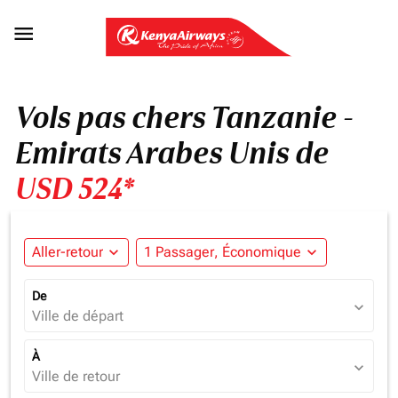

Vols pas chers Tanzanie -
Emirats Arabes Unis de
USD 524*
Aller-retour
expand_more
1 Passager, Économique
expand_more
De
expand_more
Ville de départ
À
expand_more
Ville de retour