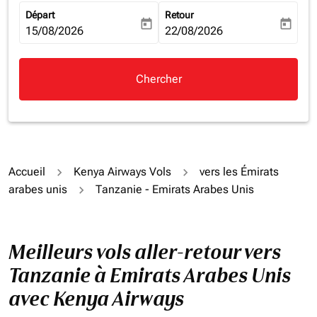
Départ
Retour
today
today
fc-booking-departure-date-aria-label
15/08/2026
fc-booking-return-date-aria-la
22/08/2026
Chercher
Accueil
Kenya Airways Vols
vers les Émirats
arabes unis
Tanzanie - Emirats Arabes Unis
Meilleurs vols aller-retour vers
Tanzanie à Emirats Arabes Unis
avec Kenya Airways