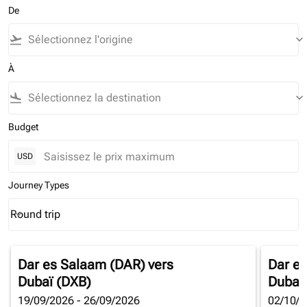
De
flight_takeoff
keyboard_arrow_down
À
flight_land
keyboard_arrow_down
Budget
USD
Journey Types
Round trip
keyboard_arrow_down
Journey Types option Round trip Selected
Dar es Salaam (DAR)
vers
Dar e
Dubaï (DXB)
Dubaï
19/09/2026 - 26/09/2026
02/10/2