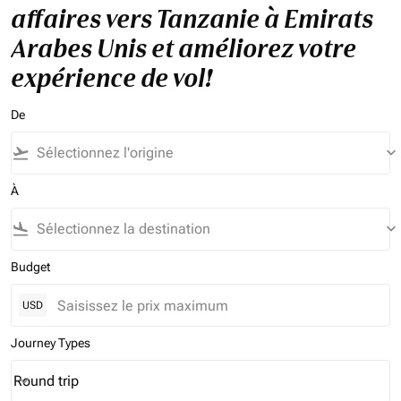
affaires vers Tanzanie à Emirats
Arabes Unis et améliorez votre
expérience de vol!
De
flight_takeoff
keyboard_arrow_down
À
flight_land
keyboard_arrow_down
Budget
USD
Journey Types
Round trip
keyboard_arrow_down
Journey Types option Round trip Selected