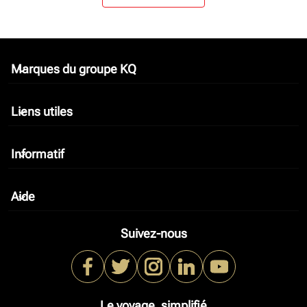
Marques du groupe KQ
keyboard_arrow_down
Liens utiles
keyboard_arrow_down
Informatif
keyboard_arrow_down
Aide
keyboard_arrow_down
Suivez-nous
Le voyage, simplifié