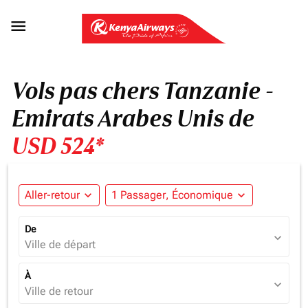

Vols pas chers Tanzanie -
Emirats Arabes Unis de
USD 524*
Aller-retour
expand_more
1 Passager, Économique
expand_more
De
expand_more
Ville de départ
À
expand_more
Ville de retour