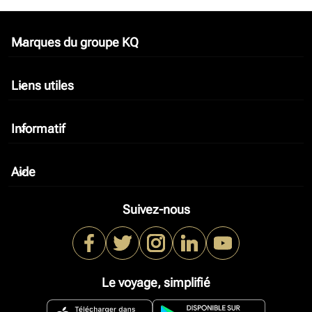
Marques du groupe KQ
keyboard_arrow_down
Liens utiles
keyboard_arrow_down
Informatif
keyboard_arrow_down
Aide
keyboard_arrow_down
Suivez-nous
Le voyage, simplifié