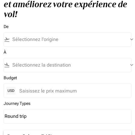
et améliorez votre expérience de
vol!
De
flight_takeoff
keyboard_arrow_down
À
flight_land
keyboard_arrow_down
Budget
USD
Journey Types
Round trip
keyboard_arrow_down
Journey Types option Round trip Selected