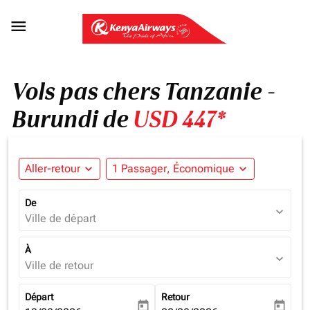

Vols pas chers Tanzanie -
Burundi de
USD 447*
Aller-retour
expand_more
1 Passager, Économique
expand_more
De
expand_more
Ville de départ
À
expand_more
Ville de retour
Départ
Retour
today
today