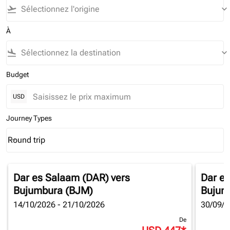
flight_takeoff
keyboard_arrow_down
À
flight_land
keyboard_arrow_down
Budget
USD
Journey Types
Round trip
keyboard_arrow_down
Journey Types option Round trip Selected
Dar es Salaam (DAR)
vers
Dar e
Bujumbura (BJM)
Bujum
14/10/2026 - 21/10/2026
30/09/2
De