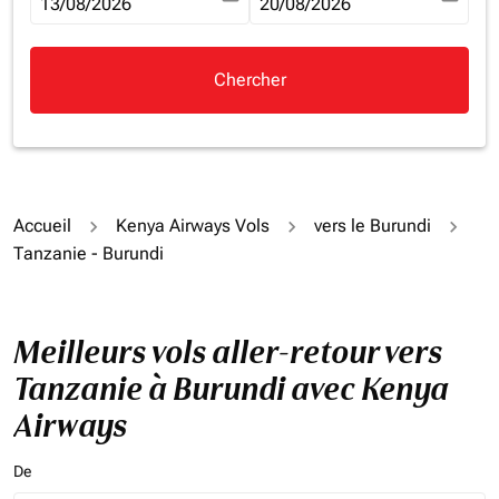
fc-booking-departure-date-aria-label
13/08/2026
fc-booking-return-date-aria-la
20/08/2026
Chercher
Accueil
Kenya Airways Vols
vers le Burundi
Tanzanie - Burundi
Meilleurs vols aller-retour vers
Tanzanie à Burundi avec Kenya
Airways
De