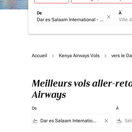
De
À
close
Accueil
Kenya Airways Vols
vers le D
Meilleurs vols aller-r
Airways
De
À
flight_takeoff
close
flight_land