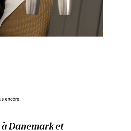
us encore.
m à Danemark et