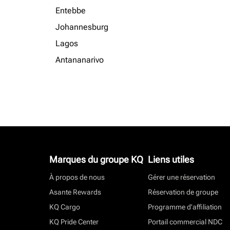
Entebbe
Johannesburg
Lagos
Antananarivo
Marques du groupe KQ
Liens utiles
À propos de nous
Gérer une réservation
Asante Rewards
Réservation de groupe
KQ Cargo
Programme d'affiliation
KQ Pride Center
Portail commercial NDC