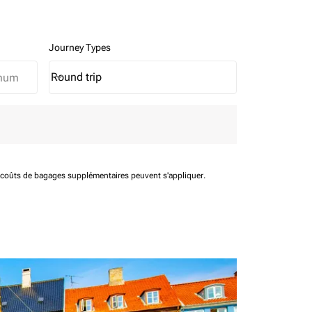
Journey Types
Round trip
keyboard_arrow_down
Journey Types option Round trip Selected
t coûts de bagages supplémentaires peuvent s'appliquer.