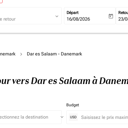
Départ
Reto
expand_more
today
fc-booking-departure-date-ari
16/08/2026
fc-b
23/0
anemark
Dar es Salaam - Danemark
etour vers Dar es Salaam à Dane
Budget
keyboard_arrow_down
USD