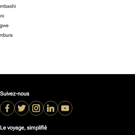
mbashi
ni
ngwe
mbura
Suivez-nous
Le voyage, simplifié