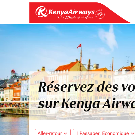
Réservez des v
sur Kenya Airw
Aller-retour
expand_more
1 Passager, Économique
expand_mo