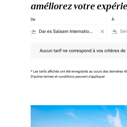
améliorez votre expérie
De
À
flight_takeoff
close
flight_land
Aucun tarif ne correspond à vos critères de filtrag
Aucun tarif ne correspond à vos critères de fi
* Les tarifs affichés ont été enregistrés au cours des dernières
D'autres termes et conditions peuvent s'appliquer