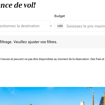
nce de vol!
Budget
keyboard_arrow_down
USD
e. Veuillez ajuster vos filtres.
ltrage. Veuillez ajuster vos filtres.
 48 heures et peuvent ne pas être disponibles au moment de la réservation.
Des frais e