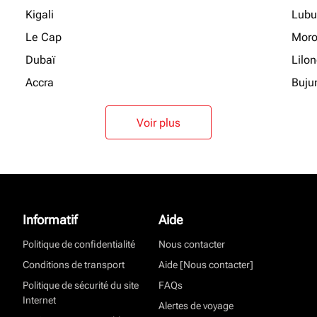
Kigali
Lubu
Le Cap
Moro
Dubaï
Lilo
Accra
Buju
Voir plus
Informatif
Aide
Politique de confidentialité
Nous contacter
Conditions de transport
Aide [Nous contacter]
Politique de sécurité du site
FAQs
Internet
Alertes de voyage