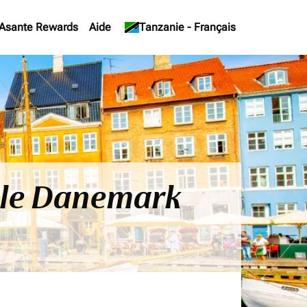
Asante Rewards
Aide
keyboard_arrow_down
Tanzanie
-
Français
s le Danemark