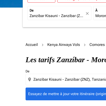
De
À
close
Accueil
Kenya Airways Vols
Comores 
Essayez de mettre à jour votre itinéraire (ori
Les tarifs Zanzíbar - Mo
De
location_on
Essayez de mettre à jour votre itinéraire (orig