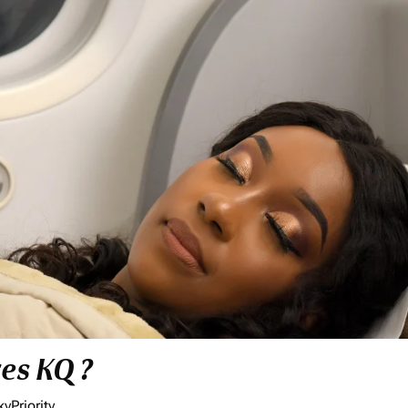
res KQ ?
yPriority