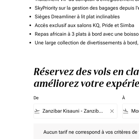
SkyPriority sur la gestion des bagages depuis l
Sièges Dreamliner à lit plat inclinables
Accès exclusif aux salons KQ, Pride et Simba
Repas africain à 3 plats à bord avec une boiss
Une large collection de divertissements à bor
Réservez des vols en cla
améliorez votre expérie
De
À
flight_takeoff
close
flight_land
Aucun tarif ne correspond à vos critères de filtrag
Aucun tarif ne correspond à vos critères de fi