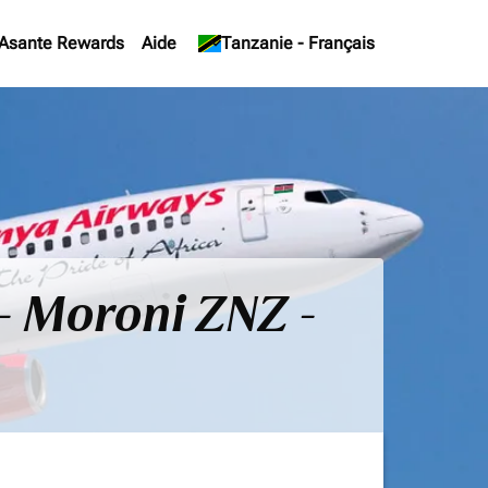
Asante Rewards
Aide
keyboard_arrow_down
Tanzanie
-
Français
 - Moroni ZNZ -