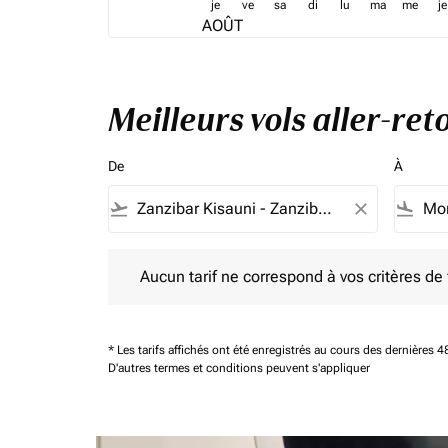
je
ve
sa
di
lu
ma
me
je
AOÛT
Meilleurs vols aller-re
De
À
flight_takeoff
close
flight_land
Aucun tarif ne correspond à vos critères de filtrag
Aucun tarif ne correspond à vos critères de fi
* Les tarifs affichés ont été enregistrés au cours des dernières
D'autres termes et conditions peuvent s'appliquer