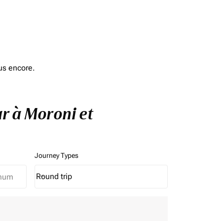
us encore.
ar à Moroni et
Journey Types
Round trip
keyboard_arrow_down
Journey Types option Round trip Selected