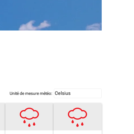
Weather unit option Celsius Select
Celsius
keyboard_arrow_down
Unité de mesure météo
: