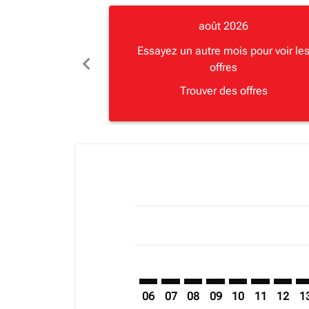
août 2026
Essayez un autre mois pour voir le
chevron_left
offres
Trouver des offres
Displaying fares for août-2026
ZNZ–YVA: cmp-view-offers-disclai
ZNZ–YVA: cmp-view-offers-di
ZNZ–YVA: cmp-view-offer
ZNZ–YVA: cmp-view-o
ZNZ–YVA: cmp-vi
ZNZ–YVA: c
ZNZ–YV
ZN
06
07
08
09
10
11
12
1