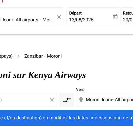
Départ
Reto
close
today
fc-booking-departure-date-ari
13/08/2026
fc-b
20/0
(pays)
Zanzíbar - Moroni
gine et/ou destination) ou modifiez les dates ci-dessous afin
roni sur Kenya Airways
Vers
compare_arrows
close
location_on
ine et/ou destination) ou modifiez les dates ci-dessous afin de tr