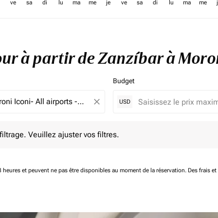
ve
sa
di
lu
ma
me
je
ve
sa
di
lu
ma
me
tour à partir de Zanzíbar à Mor
Budget
close
USD
e. Veuillez ajuster vos filtres.
ltrage. Veuillez ajuster vos filtres.
 48 heures et peuvent ne pas être disponibles au moment de la réservation.
Des frais e