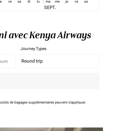
je
ve
sa
di
lu
ma
me
je
ve
sa
SEPT.
oni avec Kenya Airways
Journey Types
Round trip
keyboard_arrow_down
Journey Types option Round trip Selected
t coûts de bagages supplémentaires peuvent s'appliquer.