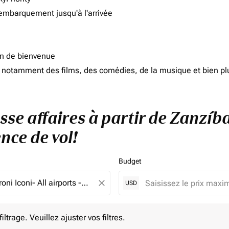
'embarquement jusqu'à l'arrivée
on de bienvenue
d, notamment des films, des comédies, de la musique et bien pl
sse affaires à partir de Zanzíb
nce de vol!
Budget
close
USD
e. Veuillez ajuster vos filtres.
ltrage. Veuillez ajuster vos filtres.