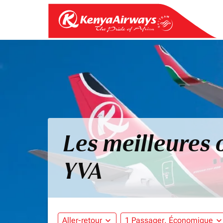
Les meilleures 
YVA
Aller-retour
expand_more
1 Passager, Économique
expand_mo