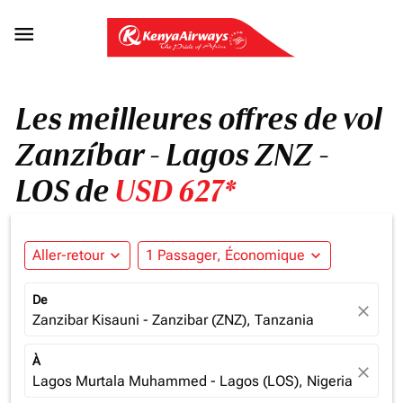

Les meilleures offres de vol
Zanzíbar - Lagos ZNZ -
LOS de
USD 627*
Aller-retour
expand_more
1 Passager, Économique
expand_more
De
close
Zanzibar Kisauni - Zanzibar (ZNZ), Tanzania
À
close
Lagos Murtala Muhammed - Lagos (LOS), Nigeria