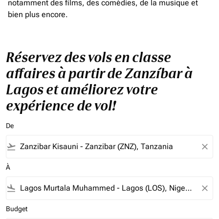
notamment des films, des comédies, de la musique et
bien plus encore.
Réservez des vols en classe
affaires à partir de Zanzíbar à
Lagos et améliorez votre
expérience de vol!
De
flight_takeoff
close
À
flight_land
close
Budget