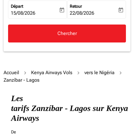
Départ
Retour
today
today
fc-booking-departure-date-aria-label
15/08/2026
fc-booking-return-date-aria-la
22/08/2026
Chercher
Accueil
Kenya Airways Vols
vers le Nigéria
Zanzíbar - Lagos
Les
tarifs Zanzíbar - Lagos sur Kenya
Airways
De