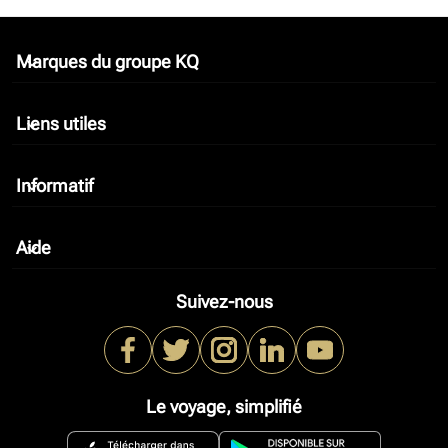
Marques du groupe KQ
keyboard_arrow_down
Liens utiles
keyboard_arrow_down
Informatif
keyboard_arrow_down
Aide
keyboard_arrow_down
Suivez-nous
Le voyage, simplifié