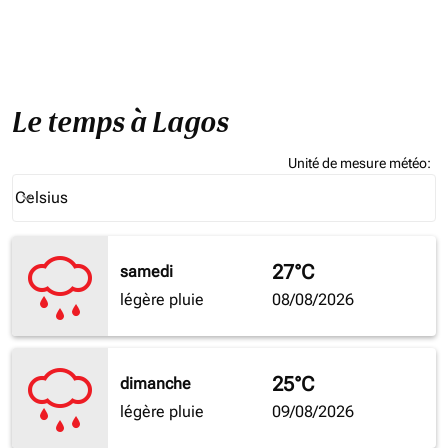
Le temps à Lagos
Unité de mesure météo
:
Weather unit option Celsius Selected
Celsius
keyboard_arrow_down
27°C
samedi
légère pluie
08/08/2026
25°C
dimanche
légère pluie
09/08/2026