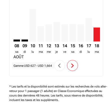
ZNZ–LOS: cmp-view-offers-disclaimer. Trouver des of
ZNZ–LOS: cmp-view-offers-disclaimer. Trouver de
ZNZ–LOS, 10/08/2026 – 17/08/2026: A partir
ZNZ–LOS, 11/08/2026 – 18/08/2026: A pa
ZNZ–LOS, 12/08/2026 – 19/08/2026: 
ZNZ–LOS, 13/08/2026 – 20/08/20
ZNZ–LOS, 14/08/2026 – 21/
ZNZ–LOS, 15/08/2026 –
ZNZ–LOS, 16/08/20
ZNZ–LOS, 17/0
ZNZ–LOS, 
ZNZ–L
Z
08
09
10
11
12
13
14
15
16
17
18
19
sa
di
lu
ma
me
je
ve
sa
di
lu
ma
me
AOÛT
chevron_left
chevron_right
Gamme
USD 627
-
USD 1,664
* Les tarifs et la disponibilité sont estimés sur les recherches de vols aller-
retour pour 1 passager (1 adulte) en Classe Economique effectuées au
cours des dernières 48 heures. Les tarifs, sous réserve de disponibilité,
incluent les taxes et les suppléments.