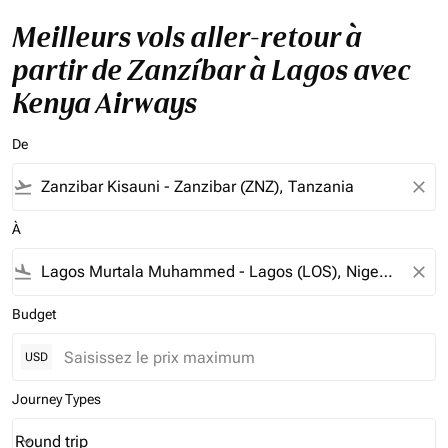
Meilleurs vols aller-retour à
partir de Zanzíbar à Lagos avec
Kenya Airways
De
flight_takeoff
close
À
flight_land
close
Budget
USD
Journey Types
Round trip
keyboard_arrow_down