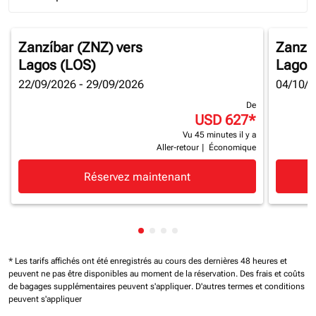
Journey Types option Round trip Selected
Zanzíbar (ZNZ)
vers
Zanzí
Lagos (LOS)
Lagos
22/09/2026 - 29/09/2026
04/10/2
De
USD 627
*
Vu 45 minutes il y a
Aller-retour
|
Économique
Réservez maintenant
Affichage de cmp-pagination-sh
Affichage de cmp-pagination-
Affichage de cmp-paginatio
Affichage de cmp-paginat
* Les tarifs affichés ont été enregistrés au cours des dernières 48 heures et
peuvent ne pas être disponibles au moment de la réservation.
Des frais et coûts
de bagages supplémentaires peuvent s'appliquer.
D'autres termes et conditions
peuvent s'appliquer