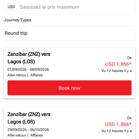
USD
Journey Types
Round trip
keyboard_arrow_down
Journey Types option Round trip Selected
Zanzíbar (ZNZ)
vers
De
Lagos (LOS)
USD 1,866
*
01/09/2026 - 08/09/2026
Vu 12 heures il y a
Aller-retour
|
Affaires
Book now
Zanzíbar (ZNZ)
vers
De
Lagos (LOS)
USD 1,866
*
29/09/2026 - 06/10/2026
Vu 12 heures il y a
Aller-retour
|
Affaires