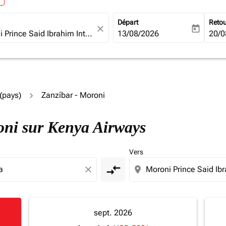
Départ
Reto
close
today
fc-booking-departure-date-ari
13/08/2026
fc-b
20/0
(pays)
Zanzíbar - Moroni
roni sur Kenya Airways
Vers
compare_arrows
close
location_on
sept. 2026