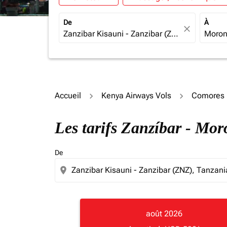
De
À
close
Accueil
Kenya Airways Vols
Comores 
Les tarifs Zanzíbar - Mo
De
location_on
août 2026