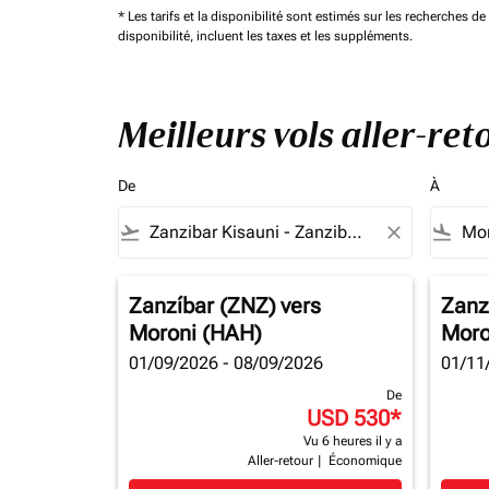
* Les tarifs et la disponibilité sont estimés sur les recherches 
disponibilité, incluent les taxes et les suppléments.
Meilleurs vols aller-re
De
À
flight_takeoff
close
flight_land
Zanzíbar (ZNZ)
vers
Zanz
Moroni (HAH)
Moro
01/09/2026 - 08/09/2026
01/11
De
USD 530
*
Vu 6 heures il y a
Aller-retour
|
Économique