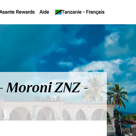
Asante Rewards
Aide
keyboard_arrow_down
Tanzanie
-
Français
 - Moroni ZNZ -