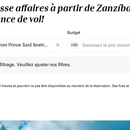
sse affaires à partir de Zanzíb
nce de vol!
Budget
close
USD
e. Veuillez ajuster vos filtres.
ltrage. Veuillez ajuster vos filtres.
 48 heures et peuvent ne pas être disponibles au moment de la réservation.
Des frais e