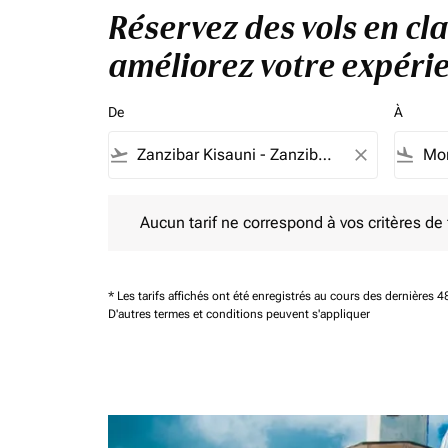
Réservez des vols en cla
améliorez votre expérie
De
À
flight_takeoff
close
flight_land
Aucun tarif ne correspond à vos critères de filtrag
Aucun tarif ne correspond à vos critères de fi
* Les tarifs affichés ont été enregistrés au cours des dernières
D'autres termes et conditions peuvent s'appliquer