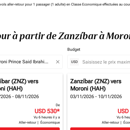
de vols aller-retour pour 1 passager (1 adulte) en Classe Economique effectuées au cou
tour à partir de Zanzíbar à Mor
Budget
close
USD
íbar (ZNZ)
vers
Zanzíbar (ZNZ)
vers
ni (HAH)
Moroni (HAH)
/2026 - 08/11/2026
03/11/2026 - 10/11/2026
De
USD 530
*
USD
Vu 6 heures il y a
Vu 6 heur
Aller-retour
|
Économique
Aller-retour
|
Éco