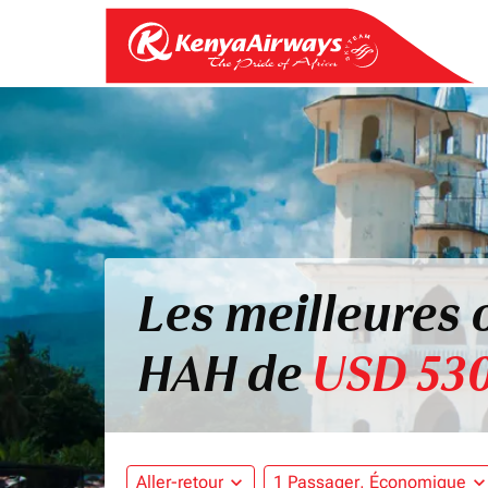
Les meilleures 
HAH de
USD 53
Aller-retour
expand_more
1 Passager, Économique
expand_mo