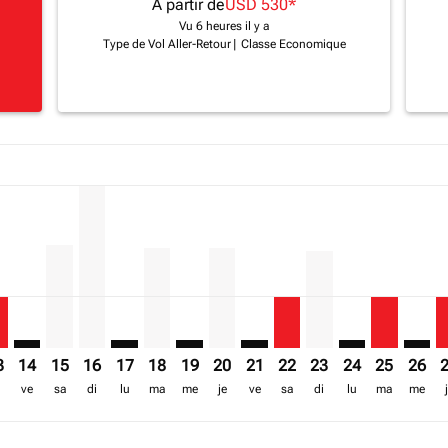
A partir de
USD 530
*
Vu 6 heures il y a
Type de Vol Aller-Retour
|
Classe Economique
a-label USD 1.7K
imer. Trouver des offres
sclaimer. Trouver des offres
5/08/2026: A partir de USD 1,501
6 – 16/08/2026: A partir de USD 1,620
ew-offers-disclaimer. Trouver des offres
1/08/2026 – 18/08/2026: A partir de USD 1,087
H: cmp-view-offers-disclaimer. Trouver des offres
Z–HAH, 13/08/2026 – 20/08/2026: A partir de USD 530
ZNZ–HAH: cmp-view-offers-disclaimer. Trouver des offres
ZNZ–HAH, 15/08/2026 – 22/08/2026: A partir de USD 1
ZNZ–HAH, 16/08/2026 – 23/08/2026: A partir de U
ZNZ–HAH: cmp-view-offers-disclaimer. Trouve
ZNZ–HAH, 18/08/2026 – 25/08/2026: A pa
ZNZ–HAH: cmp-view-offers-disclaime
ZNZ–HAH, 20/08/2026 – 27/08/20
ZNZ–HAH: cmp-view-offers-d
ZNZ–HAH, 22/08/2026 – 
ZNZ–HAH, 23/08/202
ZNZ–HAH: cmp-v
ZNZ–HAH, 
ZNZ–H
Z
a-label USD 530
3
14
15
16
17
18
19
20
21
22
23
24
25
26
ve
sa
di
lu
ma
me
je
ve
sa
di
lu
ma
me