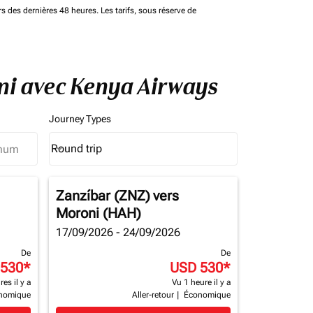
rs des dernières 48 heures. Les tarifs, sous réserve de
oni avec Kenya Airways
Journey Types
Round trip
keyboard_arrow_down
Journey Types option Round trip Selected
Zanzíbar (ZNZ)
vers
Moroni (HAH)
17/09/2026 - 24/09/2026
De
De
 530
*
USD 530
*
es il y a
Vu 1 heure il y a
nomique
Aller-retour
|
Économique