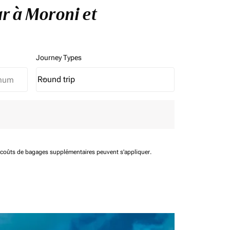
ar à Moroni et
Journey Types
Round trip
keyboard_arrow_down
Journey Types option Round trip Selected
t coûts de bagages supplémentaires peuvent s'appliquer.