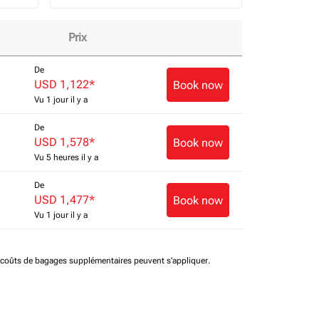
Prix
De
USD 1,122
*
Book now
Vu 1 jour il y a
De
USD 1,578
*
Book now
Vu 5 heures il y a
De
USD 1,477
*
Book now
Vu 1 jour il y a
t coûts de bagages supplémentaires peuvent s'appliquer.