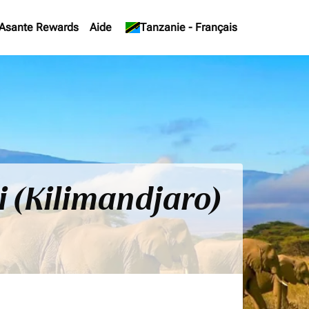
Asante Rewards
Aide
keyboard_arrow_down
Tanzanie
-
Français
i (Kilimandjaro)