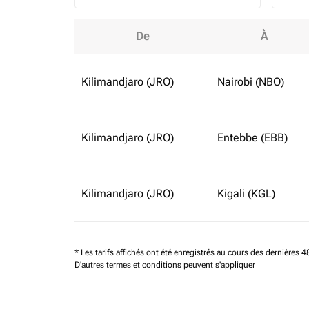
De
À
Réservez des vols en classe affaires à partir 
Kilimandjaro (JRO)
Nairobi (NBO)
Kilimandjaro (JRO)
Entebbe (EBB)
Kilimandjaro (JRO)
Kigali (KGL)
* Les tarifs affichés ont été enregistrés au cours des dernières
D'autres termes et conditions peuvent s'appliquer