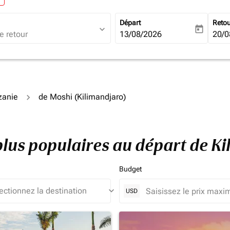
Départ
Reto
expand_more
today
fc-booking-departure-date-ari
13/08/2026
fc-b
20/0
zanie
de Moshi (Kilimandjaro)
plus populaires au départ de K
Budget
keyboard_arrow_down
USD