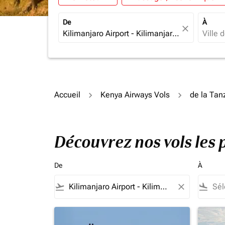
De
À
close
Accueil
Kenya Airways Vols
de la Tan
Découvrez nos vols les 
De
À
flight_takeoff
close
flight_land