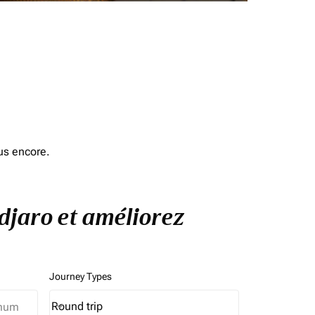
us encore.
ndjaro et améliorez
Journey Types
Round trip
keyboard_arrow_down
Journey Types option Round trip Selected