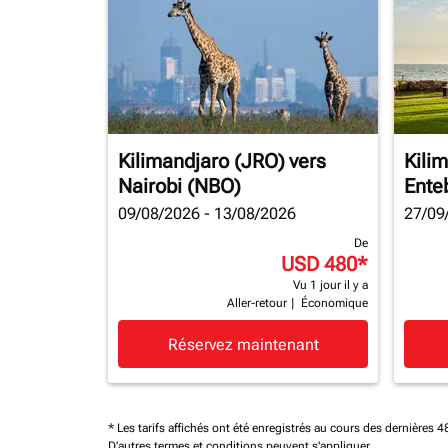
Kilimandjaro (JRO)
vers
Kili
Nairobi (NBO)
Ente
09/08/2026 - 13/08/2026
27/09
De
USD 480
*
Vu 1 jour il y a
Aller-retour
|
Économique
Réservez maintenant
* Les tarifs affichés ont été enregistrés au cours des dernières
D'autres termes et conditions peuvent s'appliquer