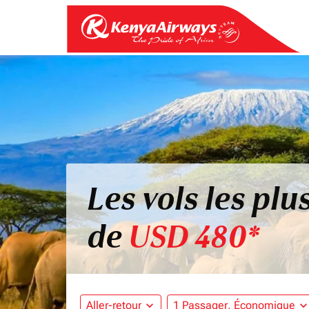
Les vols les pl
de
USD 480*
Aller-retour
expand_more
1 Passager, Économique
expand_mo