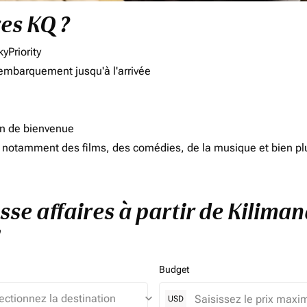
res KQ ?
yPriority
'embarquement jusqu'à l'arrivée
on de bienvenue
d, notamment des films, des comédies, de la musique et bien pl
asse affaires à partir de Kilima
Budget
keyboard_arrow_down
USD