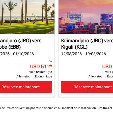
mandjaro (JRO)
vers
Kilimandjaro (JRO)
ver
bbe (EBB)
Kigali (KGL)
/2026 - 01/10/2026
12/08/2026 - 19/08/2026
De
USD 511
*
USD
Vu 5 heures il y a
Vu 1 j
Aller-retour
|
Économique
Aller-retour
|
Éco
Réservez maintenant
Réservez maintenant
 48 heures et peuvent ne pas être disponibles au moment de la réservation.
Des frais e