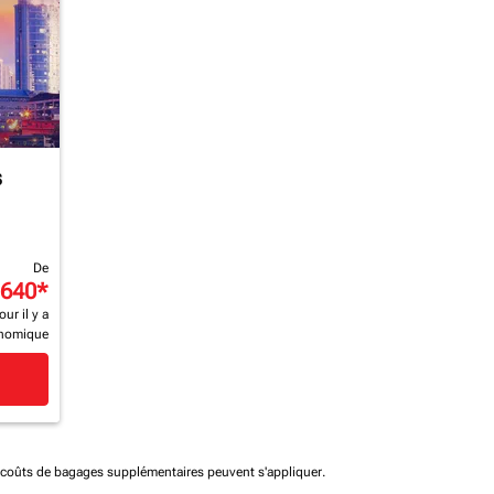
s
De
 640
*
our il y a
nomique
t coûts de bagages supplémentaires peuvent s'appliquer.