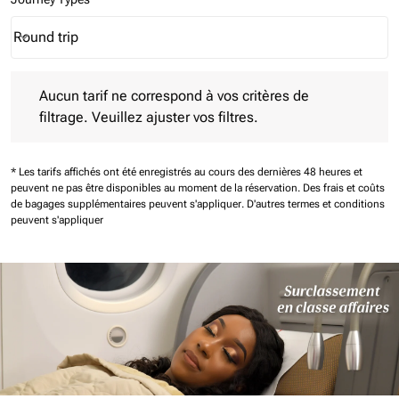
Round trip
keyboard_arrow_down
Journey Types option Round trip Selected
Aucun tarif ne correspond à vos critères de filtrage. Veuillez aj
Aucun tarif ne correspond à vos critères de
filtrage. Veuillez ajuster vos filtres.
* Les tarifs affichés ont été enregistrés au cours des dernières 48 heures et
peuvent ne pas être disponibles au moment de la réservation.
Des frais et coûts
de bagages supplémentaires peuvent s'appliquer.
D'autres termes et conditions
peuvent s'appliquer