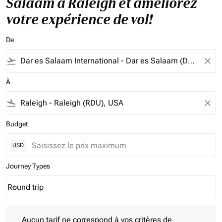
Salaam à Raleigh et améliorez
votre expérience de vol!
De
flight_takeoff
close
À
flight_land
close
Budget
USD
Journey Types
Round trip
keyboard_arrow_down
Journey Types option Round trip Selected
Aucun tarif ne correspond à vos critères de filtrage. Veuillez aj
Aucun tarif ne correspond à vos critères de