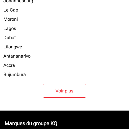
Johannesburg
Le Cap
Moroni
Lagos
Dubaï
Lilongwe
Antananarivo
Accra
Bujumbura
Voir plus
Marques du groupe KQ
keyboard_arrow_down