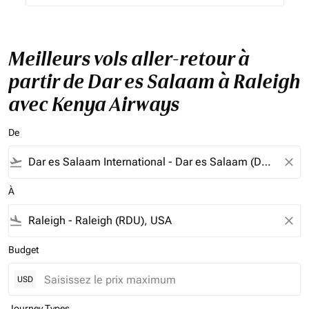
Meilleurs vols aller-retour à
partir de Dar es Salaam à Raleigh
avec Kenya Airways
De
flight_takeoff
close
À
flight_land
close
Budget
USD
Journey Types