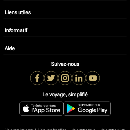
Liens utiles
keyboard_arrow_down
Informatif
keyboard_arrow_down
Aide
keyboard_arrow_down
Suivez-nous
Le voyage, simplifié
|
|
|