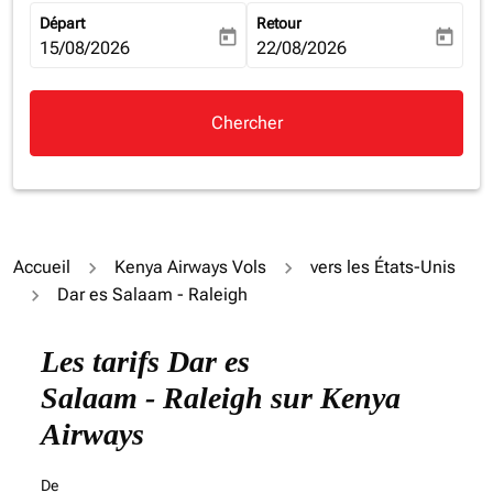
Départ
Retour
today
today
fc-booking-departure-date-aria-label
15/08/2026
fc-booking-return-date-aria-la
22/08/2026
Chercher
Accueil
Kenya Airways Vols
vers les États-Unis
Dar es Salaam - Raleigh
Essayez de mettre à jour votre itinéraire (origine et/ou
Les tarifs Dar es
Salaam - Raleigh sur Kenya
Airways
De