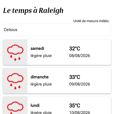
Le temps à Raleigh
Unité de mesure météo
:
Weather unit option Celsius Selected
Celsius
keyboard_arrow_down
32°C
samedi
légère pluie
08/08/2026
33°C
dimanche
légère pluie
09/08/2026
35°C
lundi
légère pluie
10/08/2026