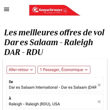

Les meilleures offres de vol
Dar es Salaam - Raleigh
DAR - RDU
Aller-retour
expand_more
1 Passager, Économique
expand_more
De
close
Dar es Salaam International - Dar es Salaam (DAR), Tanz
À
close
Raleigh - Raleigh (RDU), USA