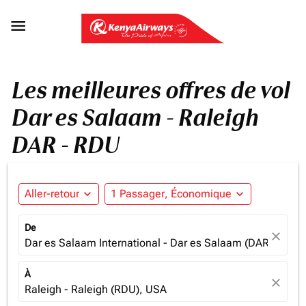

Les meilleures offres de vol
Dar es Salaam - Raleigh
DAR - RDU
Aller-retour
expand_more
1 Passager, Économique
expand_more
De
close
Dar es Salaam International - Dar es Salaam (DAR), Tanz
À
close
Raleigh - Raleigh (RDU), USA