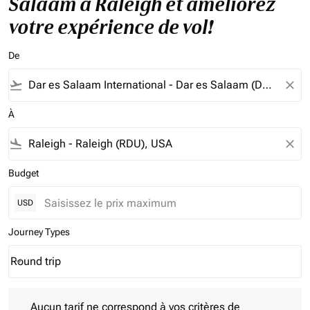
Salaam à Raleigh et améliorez
votre expérience de vol!
De
flight_takeoff
close
À
flight_land
close
Budget
USD
Journey Types
Round trip
keyboard_arrow_down
Journey Types option Round trip Selected
Aucun tarif ne correspond à vos critères de filtrage. Veuillez aj
Aucun tarif ne correspond à vos critères de