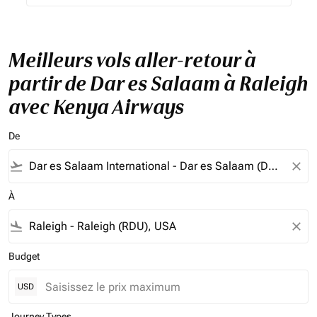
Meilleurs vols aller-retour à
partir de Dar es Salaam à Raleigh
avec Kenya Airways
De
flight_takeoff
close
À
flight_land
close
Budget
USD
Journey Types