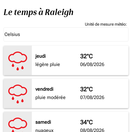
Le temps à Raleigh
Unité de mesure météo
:
Weather unit option Celsius Selected
Celsius
keyboard_arrow_down
32°C
jeudi
légère pluie
06/08/2026
32°C
vendredi
pluie modérée
07/08/2026
34°C
samedi
nuageux
08/08/2026