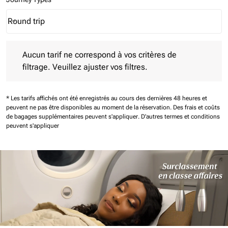
Round trip
keyboard_arrow_down
Journey Types option Round trip Selected
Aucun tarif ne correspond à vos critères de filtrage. Veuillez aj
Aucun tarif ne correspond à vos critères de
filtrage. Veuillez ajuster vos filtres.
* Les tarifs affichés ont été enregistrés au cours des dernières 48 heures et
peuvent ne pas être disponibles au moment de la réservation.
Des frais et coûts
de bagages supplémentaires peuvent s'appliquer.
D'autres termes et conditions
peuvent s'appliquer