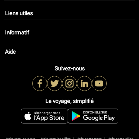
Liens utiles
keyboard_arrow_down
Informatif
keyboard_arrow_down
Aide
keyboard_arrow_down
Suivez-nous
Le voyage, simplifié
|
|
|