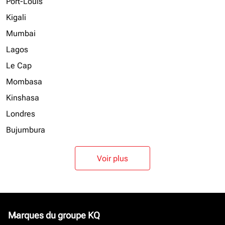
Port-Louis
Kigali
Mumbai
Lagos
Le Cap
Mombasa
Kinshasa
Londres
Bujumbura
Voir plus
Marques du groupe KQ
keyboard_arrow_down