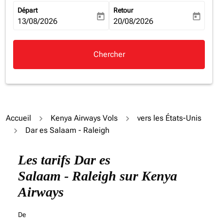
Départ
Retour
today
today
fc-booking-departure-date-aria-label
13/08/2026
fc-booking-return-date-aria-la
20/08/2026
Chercher
Accueil
Kenya Airways Vols
vers les États-Unis
Dar es Salaam - Raleigh
Essayez de mettre à jour votre itinéraire (origine et/ou
Les tarifs Dar es
Salaam - Raleigh sur Kenya
Airways
De