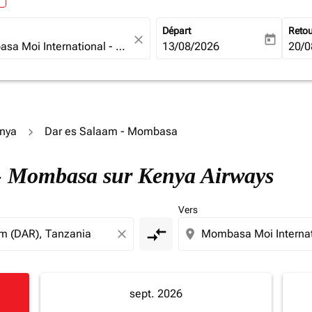
Départ
Reto
close
today
fc-booking-departure-date-ari
13/08/2026
fc-b
20/0
enya
Dar es Salaam - Mombasa
m - Mombasa sur Kenya Airways
Vers
compare_arrows
close
location_on
sept. 2026