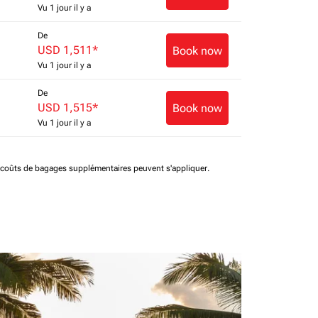
Vu 1 jour il y a
De
USD 1,511
*
Book now
Vu 1 jour il y a
De
USD 1,515
*
Book now
Vu 1 jour il y a
t coûts de bagages supplémentaires peuvent s'appliquer.