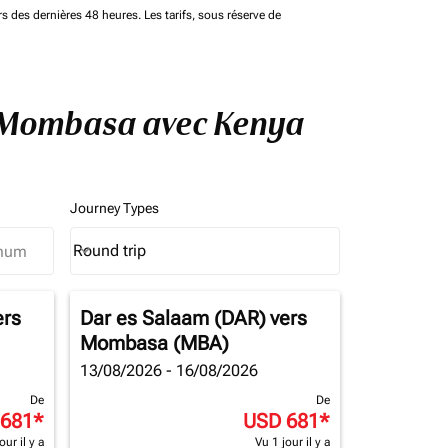
rs des dernières 48 heures. Les tarifs, sous réserve de
 à Mombasa avec Kenya
Journey Types
Round trip
keyboard_arrow_down
Journey Types option Round trip Selected
ers
Dar es Salaam (DAR)
vers
Mombasa (MBA)
13/08/2026 - 16/08/2026
De
De
 681
*
USD 681
*
our il y a
Vu 1 jour il y a