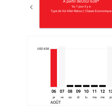
A partir de
USD 638
*
chevron_left
Vu 1 jour il y a
Type de Vol Aller-Retour
|
Classe Economique
cmp-daily-histogram-bars-legend-min-price-ari
Displaying fares for août-2026
DAR–MBA, 06/08/2026 – 19/08/20
DAR–MBA, 07/08/2026 – 12/0
DAR–MBA: cmp-view-offer
DAR–MBA: cmp-view-o
DAR–MBA: cmp-v
DAR–MBA: c
DAR–MB
DA
USD 638
06
07
08
09
10
11
12
1
je
ve
sa
di
lu
ma
me
je
AOÛT