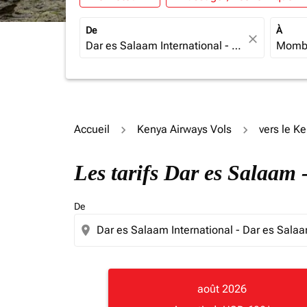
De
À
close
Accueil
Kenya Airways Vols
vers le K
Les tarifs Dar es Salaa
De
location_on
août 2026