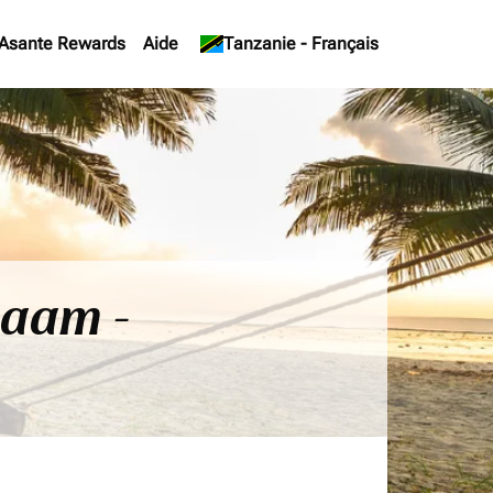
Asante Rewards
Aide
keyboard_arrow_down
Tanzanie
-
Français
laam -