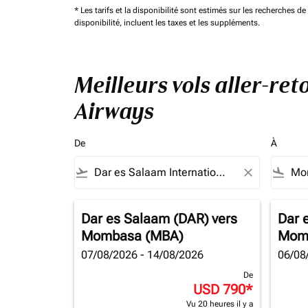
* Les tarifs et la disponibilité sont estimés sur les recherches 
disponibilité, incluent les taxes et les suppléments.
Meilleurs vols aller-re
Airways
De
À
flight_takeoff
close
flight_land
Dar es Salaam (DAR)
vers
Dar 
Mombasa (MBA)
Mom
07/08/2026 - 14/08/2026
06/08
De
USD 790
*
Vu 20 heures il y a