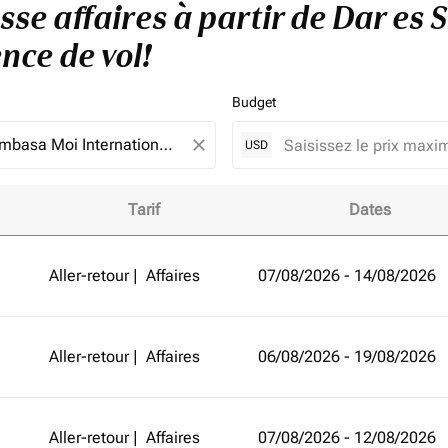
asse affaires à partir de Dar e
nce de vol!
Budget
close
USD
Tarif
Dates
r de Dar es Salaam à Mombasa et améliorez votre expérience 
Aller-retour
|
Affaires
07/08/2026 - 14/08/2026
Aller-retour
|
Affaires
06/08/2026 - 19/08/2026
Aller-retour
|
Affaires
07/08/2026 - 12/08/2026