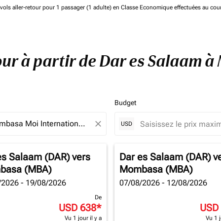
de vols aller-retour pour 1 passager (1 adulte) en Classe Economique effectuées au cou
tour à partir de Dar es Salaam
Budget
close
USD
es Salaam (DAR)
vers
Dar es Salaam (DAR)
v
basa (MBA)
Mombasa (MBA)
/2026 - 19/08/2026
07/08/2026 - 12/08/2026
De
USD 638
*
USD
Vu 1 jour il y a
Vu 1 j