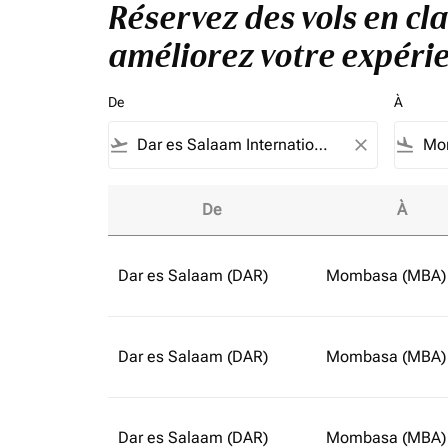
Réservez des vols en cl
améliorez votre expérie
De
À
flight_takeoff
close
flight_land
De
À
Réservez des vols en classe affaires à parti
Dar es Salaam (DAR)
Mombasa (MBA)
Dar es Salaam (DAR)
Mombasa (MBA)
Dar es Salaam (DAR)
Mombasa (MBA)