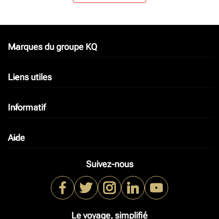
Marques du groupe KQ
keyboard_arrow_down
Liens utiles
keyboard_arrow_down
Informatif
keyboard_arrow_down
Aide
keyboard_arrow_down
Suivez-nous
Le voyage, simplifié