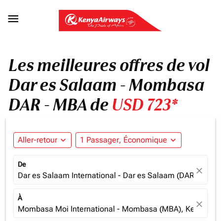

Les meilleures offres de vol
Dar es Salaam - Mombasa
DAR - MBA de
USD 723*
Aller-retour
expand_more
1 Passager, Économique
expand_more
De
close
Dar es Salaam International - Dar es Salaam (DAR), Tanz
À
close
Mombasa Moi International - Mombasa (MBA), Kenya