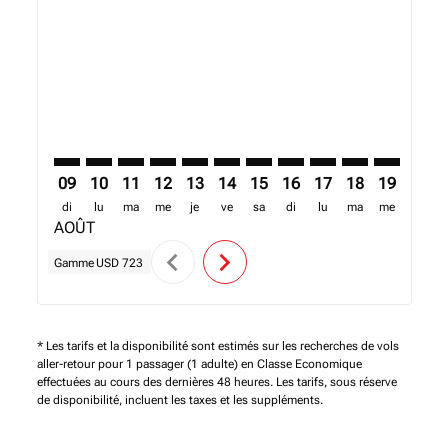
DAR–MBA: cmp-view-offers-disclaimer. Trouver des o
DAR–MBA: cmp-view-offers-disclaimer. Trouver d
DAR–MBA: cmp-view-offers-disclaimer. Trouv
DAR–MBA: cmp-view-offers-disclaimer. T
DAR–MBA: cmp-view-offers-disclaime
DAR–MBA: cmp-view-offers-disc
DAR–MBA: cmp-view-offers-
DAR–MBA: cmp-view-off
DAR–MBA: cmp-view
DAR–MBA: cmp-
DAR–MBA: 
DAR–M
D
09
10
11
12
13
14
15
16
17
18
19
20
di
lu
ma
me
je
ve
sa
di
lu
ma
me
je
AOÛT
chevron_left
chevron_right
Gamme
USD 723
* Les tarifs et la disponibilité sont estimés sur les recherches de vols
aller-retour pour 1 passager (1 adulte) en Classe Economique
effectuées au cours des dernières 48 heures. Les tarifs, sous réserve
de disponibilité, incluent les taxes et les suppléments.