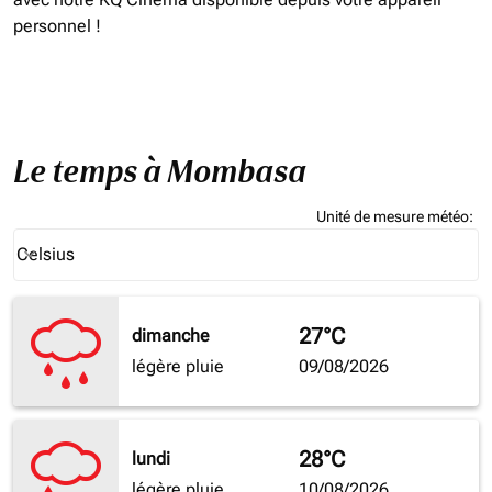
personnel !
Le temps à Mombasa
Unité de mesure météo
:
Weather unit option Celsius Selected
Celsius
keyboard_arrow_down
27°C
dimanche
légère pluie
09/08/2026
28°C
lundi
légère pluie
10/08/2026