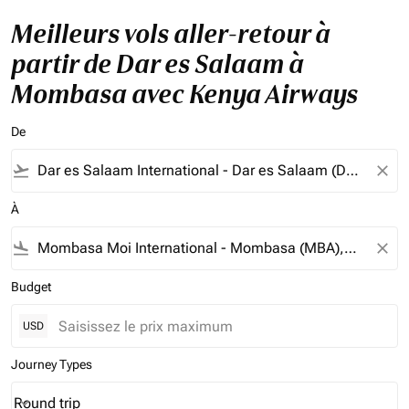
Meilleurs vols aller-retour à
partir de Dar es Salaam à
Mombasa avec Kenya Airways
De
flight_takeoff
close
À
flight_land
close
Budget
USD
Journey Types
Round trip
keyboard_arrow_down