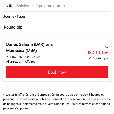
USD
Journey Types
Round trip
keyboard_arrow_down
Journey Types option Round trip Selected
Dar es Salaam (DAR)
vers
De
Mombasa (MBA)
USD 1,515
*
21/08/2026 - 23/08/2026
Vu 1 jour il y a
Aller-retour
|
Affaires
Book now
* Les tarifs affichés ont été enregistrés au cours des dernières 48 heures et
peuvent ne pas être disponibles au moment de la réservation.
Des frais et coûts
de bagages supplémentaires peuvent s'appliquer.
D'autres termes et conditions
peuvent s'appliquer