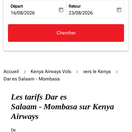
Départ
Retour
today
today
fc-booking-departure-date-aria-label
16/08/2026
fc-booking-return-date-aria-la
23/08/2026
Chercher
Accueil
Kenya Airways Vols
vers le Kenya
Dar es Salaam - Mombasa
Les tarifs Dar es
Salaam - Mombasa sur Kenya
Airways
De