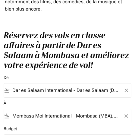
notamment des films, des comédies, de la musique et
bien plus encore.
Réservez des vols en classe
affaires à partir de Dar es
Salaam à Mombasa et améliorez
votre expérience de vol!
De
flight_takeoff
close
À
flight_land
close
Budget