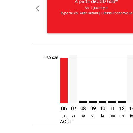
A partir de
USD 638
*
chevron_left
Vu 1 jour il y a
Type de Vol Aller-Retour
|
Classe Economique
cmp-daily-histogram-bars-legend-min-price-ari
Displaying fares for août-2026
DAR–MBA, 06/08/2026 – 19/08/20
DAR–MBA, 07/08/2026 – 12/0
DAR–MBA: cmp-view-offer
DAR–MBA: cmp-view-o
DAR–MBA: cmp-v
DAR–MBA: c
DAR–MB
DA
USD 638
06
07
08
09
10
11
12
1
je
ve
sa
di
lu
ma
me
je
AOÛT