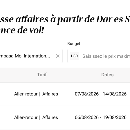
asse affaires à partir de Dar e
nce de vol!
Budget
close
USD
Tarif
Dates
r de Dar es Salaam à Mombasa et améliorez votre expérience 
Aller-retour
|
Affaires
07/08/2026 - 14/08/2026
Aller-retour
|
Affaires
06/08/2026 - 19/08/2026