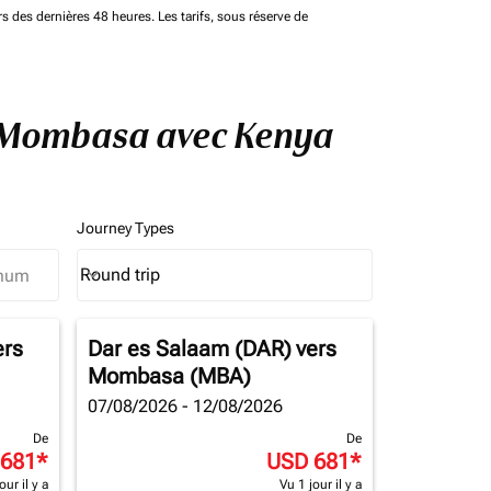
rs des dernières 48 heures. Les tarifs, sous réserve de
 à Mombasa avec Kenya
Journey Types
Round trip
keyboard_arrow_down
Journey Types option Round trip Selected
ers
Dar es Salaam (DAR)
vers
Mombasa (MBA)
07/08/2026 - 12/08/2026
De
De
 681
*
USD 681
*
our il y a
Vu 1 jour il y a