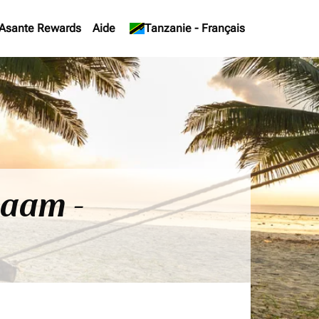
Asante Rewards
Aide
keyboard_arrow_down
Tanzanie
-
Français
laam -