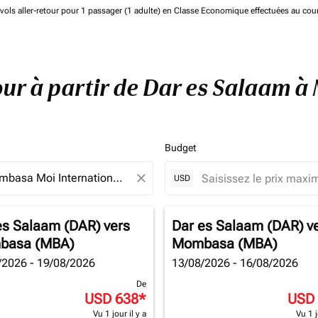
de vols aller-retour pour 1 passager (1 adulte) en Classe Economique effectuées au cou
tour à partir de Dar es Salaam
Budget
close
USD
es Salaam (DAR)
vers
Dar es Salaam (DAR)
v
basa (MBA)
Mombasa (MBA)
/2026 - 19/08/2026
13/08/2026 - 16/08/2026
De
USD 638
*
USD
Vu 1 jour il y a
Vu 1 j