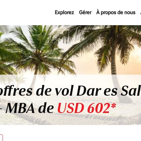
Explorez
Gérer
À propos de nous
offres de vol Dar es Sa
- MBA de
USD 602*
re