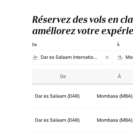
Réservez des vols en cl
améliorez votre expérie
De
À
flight_takeoff
close
flight_land
De
À
Réservez des vols en classe affaires à parti
Dar es Salaam (DAR)
Mombasa (MBA)
Dar es Salaam (DAR)
Mombasa (MBA)