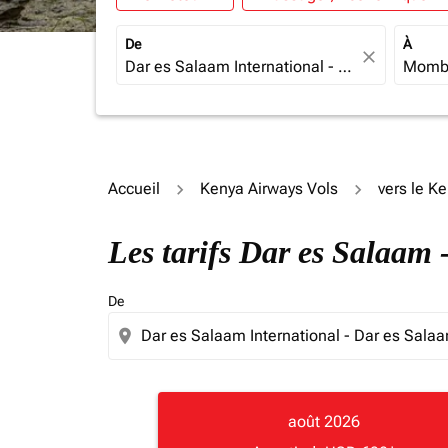
De
À
close
Accueil
Kenya Airways Vols
vers le K
Les tarifs Dar es Salaa
De
location_on
août 2026