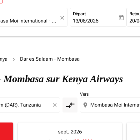
Départ
Reto
close
today
fc-booking-departure-date-ari
13/08/2026
fc-b
20/0
enya
Dar es Salaam - Mombasa
m - Mombasa sur Kenya Airways
Vers
compare_arrows
close
location_on
sept. 2026