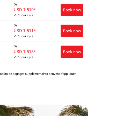
De
USD 1,510
*
Book now
Vu 1 jour il y a
De
USD 1,511
*
Book now
Vu 1 jour il y a
De
USD 1,515
*
Book now
Vu 1 jour il y a
t coûts de bagages supplémentaires peuvent s'appliquer.