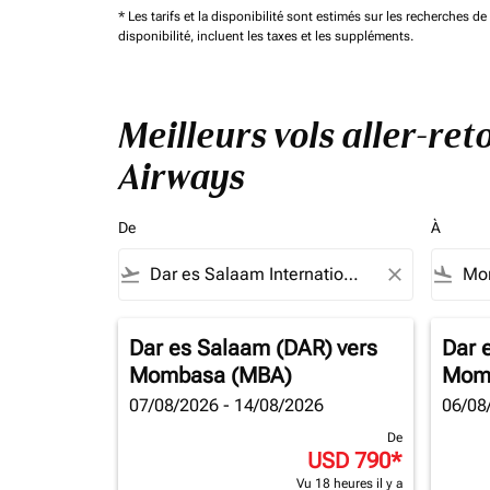
* Les tarifs et la disponibilité sont estimés sur les recherches 
disponibilité, incluent les taxes et les suppléments.
Meilleurs vols aller-re
Airways
De
À
flight_takeoff
close
flight_land
Dar es Salaam (DAR)
vers
Dar 
Mombasa (MBA)
Mom
07/08/2026 - 14/08/2026
06/08
De
USD 790
*
Vu 18 heures il y a