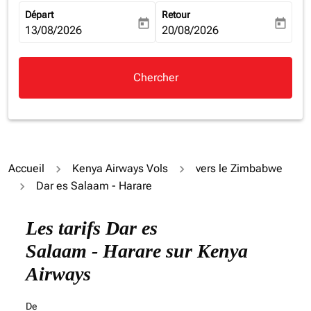
Départ
Retour
today
today
fc-booking-departure-date-aria-label
13/08/2026
fc-booking-return-date-aria-la
20/08/2026
Chercher
Accueil
Kenya Airways Vols
vers le Zimbabwe
Dar es Salaam - Harare
Les tarifs Dar es
Salaam - Harare sur Kenya
Airways
De