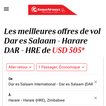

Les meilleures offres de vol
Dar es Salaam - Harare
DAR - HRE de
USD 505*
Aller-retour
expand_more
1 Passager, Économique
expand_more
De
close
Dar es Salaam International - Dar es Salaam (DAR), Tanz
À
close
Harare - Harare (HRE), Zimbabwe