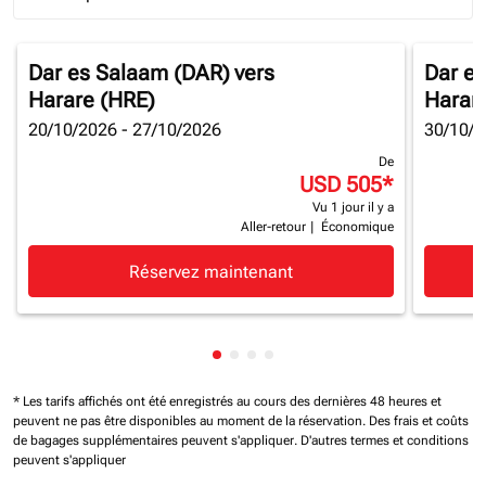
Journey Types option Round trip Selected
Dar es Salaam (DAR)
vers
Dar e
Harare (HRE)
Harar
20/10/2026 - 27/10/2026
30/10/2
De
USD 505
*
Vu 1 jour il y a
Aller-retour
|
Économique
Réservez maintenant
Affichage de cmp-pagination-sh
Affichage de cmp-pagination-
Affichage de cmp-paginatio
Affichage de cmp-paginat
* Les tarifs affichés ont été enregistrés au cours des dernières 48 heures et
peuvent ne pas être disponibles au moment de la réservation.
Des frais et coûts
de bagages supplémentaires peuvent s'appliquer.
D'autres termes et conditions
peuvent s'appliquer