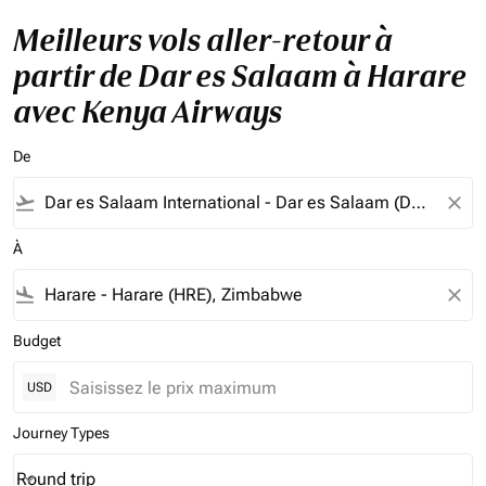
Meilleurs vols aller-retour à
partir de Dar es Salaam à Harare
avec Kenya Airways
De
flight_takeoff
close
À
flight_land
close
Budget
USD
Journey Types
Round trip
keyboard_arrow_down