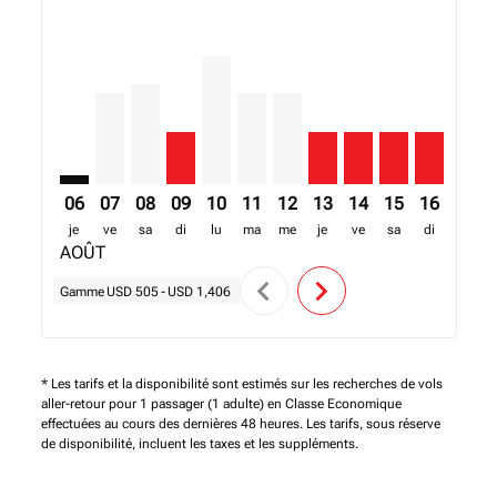
DAR–HRE: cmp-view-offers-disclaimer. Trouver des o
DAR–HRE, 07/08/2026 – 14/08/2026: A partir de
DAR–HRE, 08/08/2026 – 15/08/2026: A parti
DAR–HRE, 09/08/2026 – 16/08/2026: A p
DAR–HRE, 10/08/2026 – 17/08/2026: 
DAR–HRE, 11/08/2026 – 18/08/2
DAR–HRE, 12/08/2026 – 19/
DAR–HRE, 13/08/2026 –
DAR–HRE, 14/08/20
DAR–HRE, 15/0
DAR–HRE, 
DAR–H
D
06
07
08
09
10
11
12
13
14
15
16
17
je
ve
sa
di
lu
ma
me
je
ve
sa
di
lu
AOÛT
chevron_left
chevron_right
Gamme
USD 505
-
USD 1,406
* Les tarifs et la disponibilité sont estimés sur les recherches de vols
aller-retour pour 1 passager (1 adulte) en Classe Economique
effectuées au cours des dernières 48 heures. Les tarifs, sous réserve
de disponibilité, incluent les taxes et les suppléments.