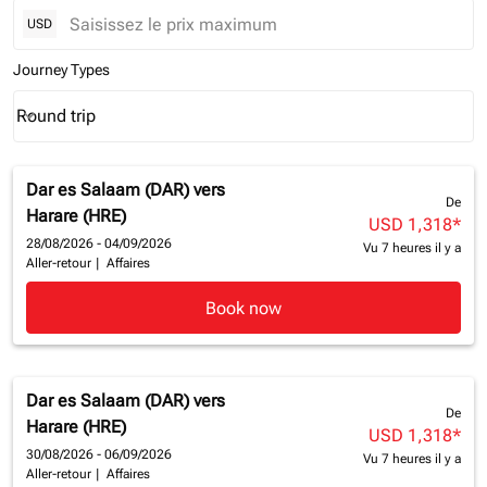
USD
Journey Types
Round trip
keyboard_arrow_down
Journey Types option Round trip Selected
Dar es Salaam (DAR)
vers
De
Harare (HRE)
USD 1,318
*
28/08/2026 - 04/09/2026
Vu 7 heures il y a
Aller-retour
|
Affaires
Book now
Dar es Salaam (DAR)
vers
De
Harare (HRE)
USD 1,318
*
30/08/2026 - 06/09/2026
Vu 7 heures il y a
Aller-retour
|
Affaires