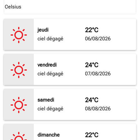
Weather unit option Celsius Selected
Celsius
keyboard_arrow_down
22°C
jeudi
ciel dégagé
06/08/2026
24°C
vendredi
ciel dégagé
07/08/2026
24°C
samedi
ciel dégagé
08/08/2026
22°C
dimanche