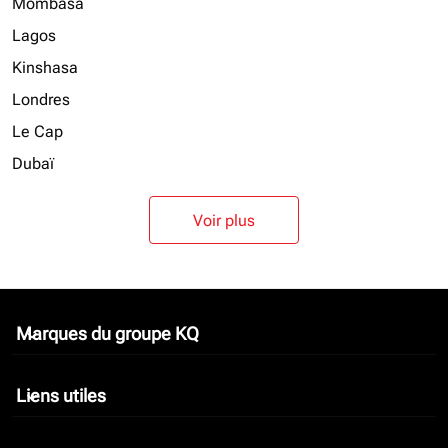
Mombasa
Lagos
Kinshasa
Londres
Le Cap
Dubaï
Voir plus
Marques du groupe KQ
keyboard_arrow_down
Liens utiles
keyboard_arrow_down