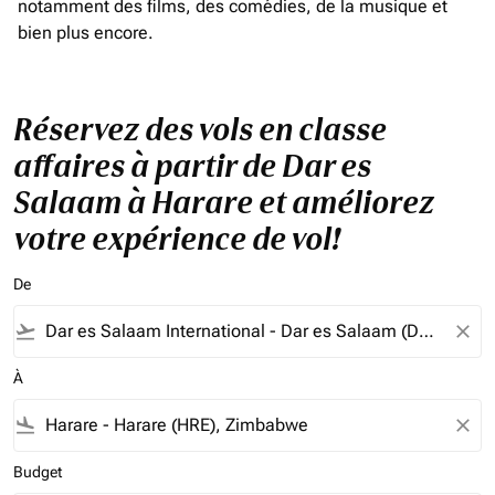
notamment des films, des comédies, de la musique et
bien plus encore.
Réservez des vols en classe
affaires à partir de Dar es
Salaam à Harare et améliorez
votre expérience de vol!
De
flight_takeoff
close
À
flight_land
close
Budget