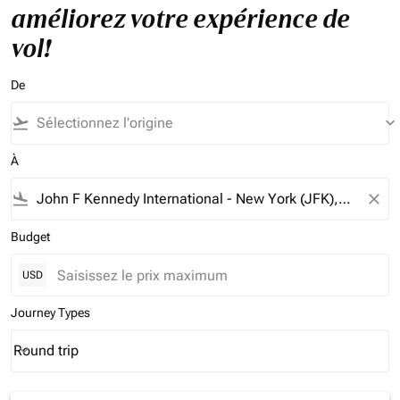
améliorez votre expérience de
vol!
De
flight_takeoff
keyboard_arrow_down
À
flight_land
close
Budget
USD
Journey Types
Round trip
keyboard_arrow_down
Journey Types option Round trip Selected