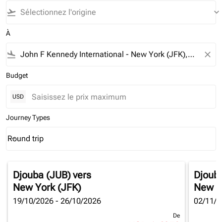
flight_takeoff
keyboard_arrow_down
À
flight_land
close
Budget
USD
Journey Types
Round trip
keyboard_arrow_down
Journey Types option Round trip Selected
Djouba (JUB)
vers
Djoub
New York (JFK)
New Y
19/10/2026 - 26/10/2026
02/11/2
De