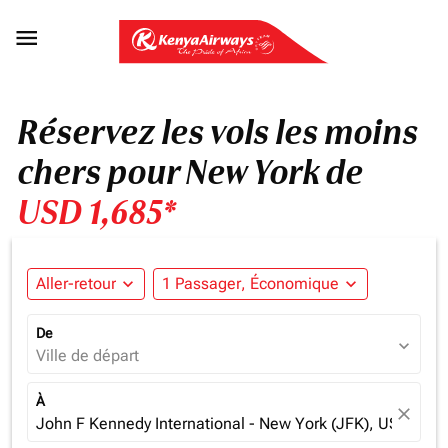

Réservez les vols les moins
chers pour New York de
USD 1,685*
Aller-retour
expand_more
1 Passager, Économique
expand_more
De
expand_more
Ville de départ
À
close
John F Kennedy International - New York (JFK), USA