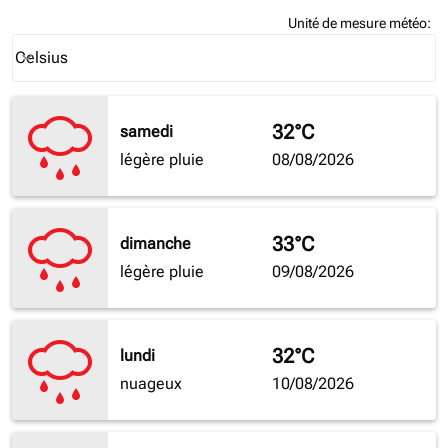
Unité de mesure météo
:
Weather unit option Celsius Selected
Celsius
keyboard_arrow_down
32°C
samedi
légère pluie
08/08/2026
33°C
dimanche
légère pluie
09/08/2026
32°C
lundi
nuageux
10/08/2026