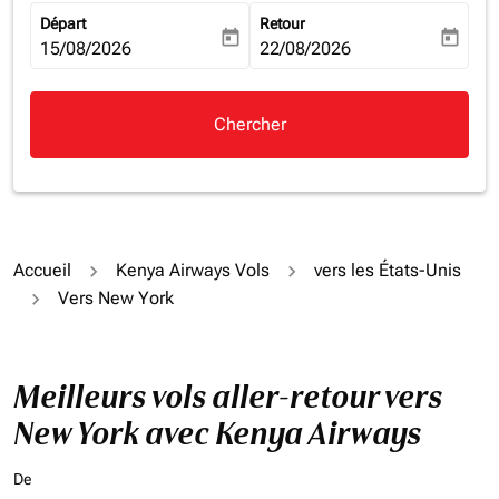
Départ
Retour
today
today
fc-booking-departure-date-aria-label
15/08/2026
fc-booking-return-date-aria-la
22/08/2026
Chercher
Accueil
Kenya Airways Vols
vers les États-Unis
Vers New York
Meilleurs vols aller-retour vers
New York avec Kenya Airways
De