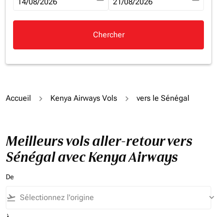
fc-booking-departure-date-aria-label
14/08/2026
fc-booking-return-date-aria-la
21/08/2026
Chercher
Accueil
Kenya Airways Vols
vers le Sénégal
Meilleurs vols aller-retour vers
Sénégal avec Kenya Airways
De
flight_takeoff
keyboard_arrow_down