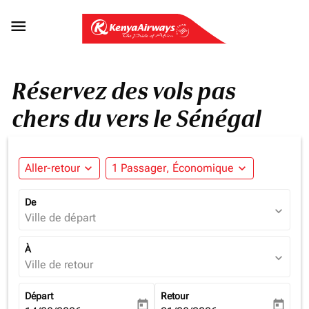

Réservez des vols pas
chers du vers le Sénégal
Aller-retour
expand_more
1 Passager, Économique
expand_more
De
expand_more
Ville de départ
À
expand_more
Ville de retour
Départ
Retour
today
today