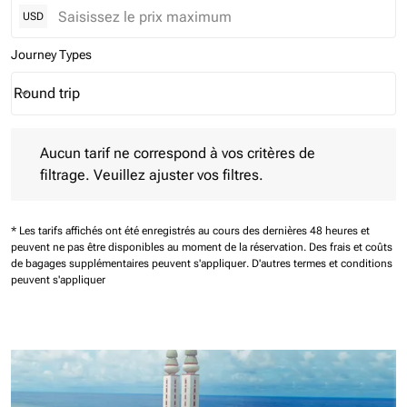
USD
Journey Types
Round trip
keyboard_arrow_down
Journey Types option Round trip Selected
Aucun tarif ne correspond à vos critères de filtrage. Veuillez aj
Aucun tarif ne correspond à vos critères de
filtrage. Veuillez ajuster vos filtres.
* Les tarifs affichés ont été enregistrés au cours des dernières 48 heures et
peuvent ne pas être disponibles au moment de la réservation.
Des frais et coûts
de bagages supplémentaires peuvent s'appliquer.
D'autres termes et conditions
peuvent s'appliquer