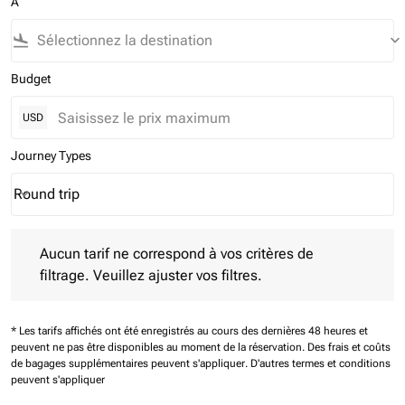
À
flight_land
keyboard_arrow_down
Budget
USD
Journey Types
Round trip
keyboard_arrow_down
Journey Types option Round trip Selected
Aucun tarif ne correspond à vos critères de filtrage. Veuillez aj
Aucun tarif ne correspond à vos critères de
filtrage. Veuillez ajuster vos filtres.
* Les tarifs affichés ont été enregistrés au cours des dernières 48 heures et
peuvent ne pas être disponibles au moment de la réservation.
Des frais et coûts
de bagages supplémentaires peuvent s'appliquer.
D'autres termes et conditions
peuvent s'appliquer