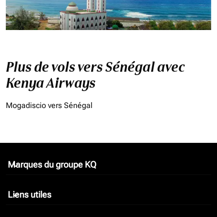
Plus de vols vers Sénégal avec
Kenya Airways
Mogadiscio vers Sénégal
Marques du groupe KQ
keyboard_arrow_down
Liens utiles
keyboard_arrow_down