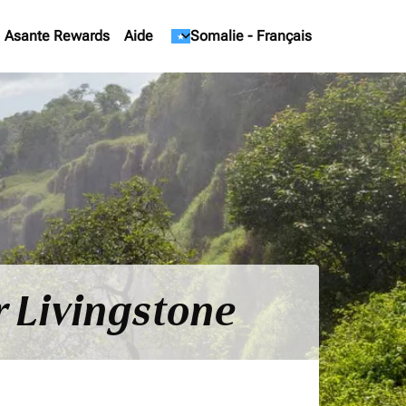
Asante Rewards
Aide
keyboard_arrow_down
Somalie
-
Français
r Livingstone