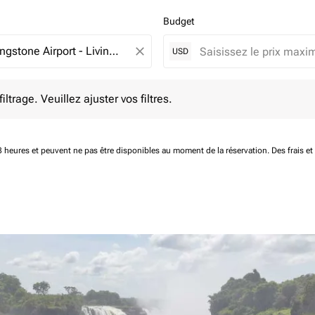
Budget
close
USD
e. Veuillez ajuster vos filtres.
ltrage. Veuillez ajuster vos filtres.
 48 heures et peuvent ne pas être disponibles au moment de la réservation.
Des frais e