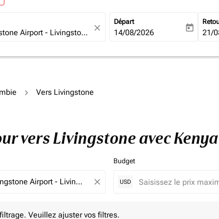
Départ
Reto
close
today
fc-booking-departure-date-ari
14/08/2026
fc-b
21/0
ambie
Vers Livingstone
tour vers Livingstone avec Keny
Budget
close
USD
e. Veuillez ajuster vos filtres.
ltrage. Veuillez ajuster vos filtres.