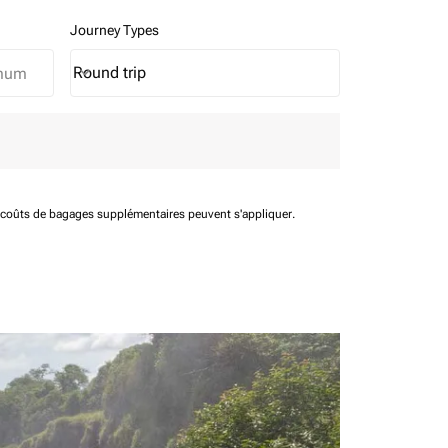
Journey Types
Round trip
keyboard_arrow_down
Journey Types option Round trip Selected
t coûts de bagages supplémentaires peuvent s'appliquer.