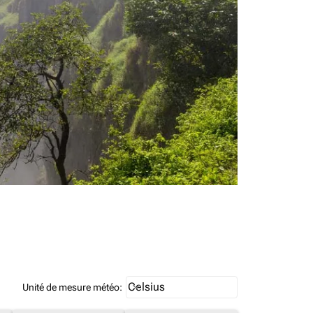
Weather unit option Celsius Select
Celsius
keyboard_arrow_down
Unité de mesure météo
: