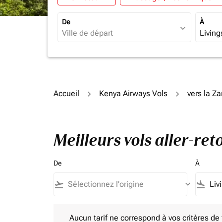
De
À
expand_more
Accueil
Kenya Airways Vols
vers la Z
Meilleurs vols aller-re
De
À
flight_takeoff
keyboard_arrow_down
flight_land
Aucun tarif ne correspond à vos critères de filtrag
Aucun tarif ne correspond à vos critères de fi