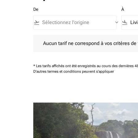
De
À
flight_takeoff
keyboard_arrow_down
flight_land
Aucun tarif ne correspond à vos critères de filtrag
Aucun tarif ne correspond à vos critères de fi
* Les tarifs affichés ont été enregistrés au cours des dernières
D'autres termes et conditions peuvent s'appliquer