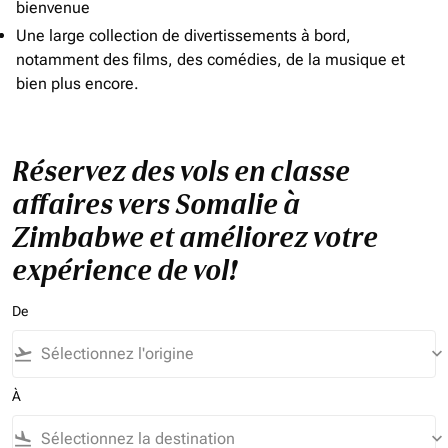
bienvenue
Une large collection de divertissements à bord,
notamment des films, des comédies, de la musique et
bien plus encore.
Réservez des vols en classe
affaires vers Somalie à
Zimbabwe et améliorez votre
expérience de vol!
De
flight_takeoff
keyboard_arrow_down
À
flight_land
keyboard_arrow_down