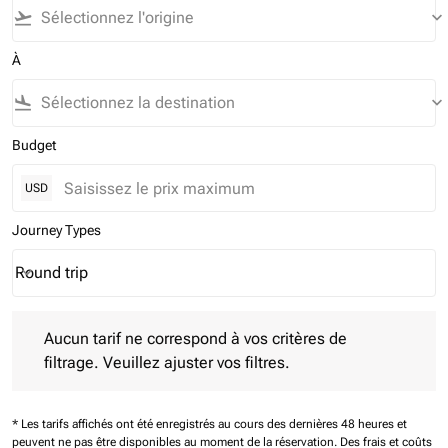
flight_takeoff
keyboard_arrow_down
À
flight_land
keyboard_arrow_down
Budget
USD
Journey Types
Round trip
keyboard_arrow_down
Journey Types option Round trip Selected
Aucun tarif ne correspond à vos critères de filtrage. Veuillez aj
Aucun tarif ne correspond à vos critères de
filtrage. Veuillez ajuster vos filtres.
* Les tarifs affichés ont été enregistrés au cours des dernières 48 heures et
peuvent ne pas être disponibles au moment de la réservation.
Des frais et coûts