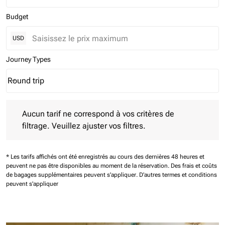
Budget
USD
Journey Types
Round trip
keyboard_arrow_down
Journey Types option Round trip Selected
Aucun tarif ne correspond à vos critères de filtrage. Veuillez aj
Aucun tarif ne correspond à vos critères de
filtrage. Veuillez ajuster vos filtres.
* Les tarifs affichés ont été enregistrés au cours des dernières 48 heures et
peuvent ne pas être disponibles au moment de la réservation.
Des frais et coûts
de bagages supplémentaires peuvent s'appliquer.
D'autres termes et conditions
peuvent s'appliquer