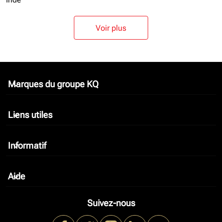
Voir plus
Marques du groupe KQ
keyboard_arrow_down
Liens utiles
keyboard_arrow_down
Informatif
keyboard_arrow_down
Aide
keyboard_arrow_down
Suivez-nous