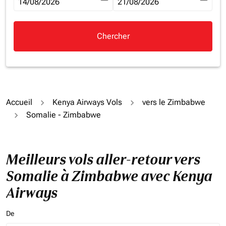
fc-booking-departure-date-aria-label
14/08/2026
fc-booking-return-date-aria-la
21/08/2026
Chercher
Accueil
Kenya Airways Vols
vers le Zimbabwe
Somalie - Zimbabwe
Meilleurs vols aller-retour vers
Somalie à Zimbabwe avec Kenya
Airways
De