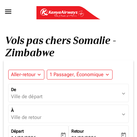

Vols pas chers Somalie -
Zimbabwe
Aller-retour
expand_more
1 Passager, Économique
expand_more
De
expand_more
Ville de départ
À
expand_more
Ville de retour
Départ
Retour
today
today