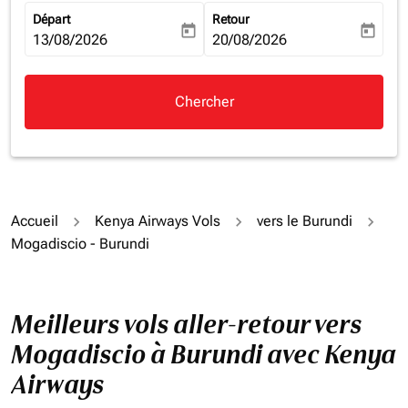
Départ
Retour
today
today
fc-booking-departure-date-aria-label
13/08/2026
fc-booking-return-date-aria-la
20/08/2026
Chercher
Accueil
Kenya Airways Vols
vers le Burundi
Mogadiscio - Burundi
Meilleurs vols aller-retour vers
Mogadiscio à Burundi avec Kenya
Airways