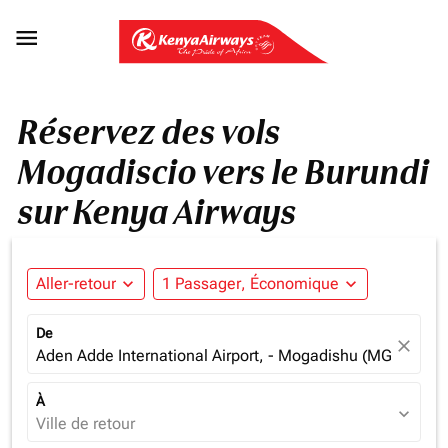

Réservez des vols
Mogadiscio vers le Burundi
sur Kenya Airways
Aller-retour
expand_more
1 Passager, Économique
expand_more
De
close
Aden Adde International Airport, - Mogadishu (MGQ), Som
À
expand_more
Ville de retour