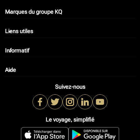
Marques du groupe KQ
keyboard_arrow_down
Liens utiles
keyboard_arrow_down
Informatif
keyboard_arrow_down
Aide
keyboard_arrow_down
Suivez-nous
Le voyage, simplifié