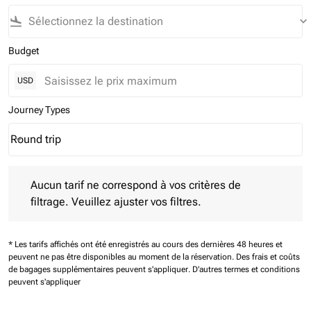
flight_land
keyboard_arrow_down
Budget
USD
Journey Types
Round trip
keyboard_arrow_down
Journey Types option Round trip Selected
Aucun tarif ne correspond à vos critères de filtrage. Veuillez aj
Aucun tarif ne correspond à vos critères de
filtrage. Veuillez ajuster vos filtres.
* Les tarifs affichés ont été enregistrés au cours des dernières 48 heures et
peuvent ne pas être disponibles au moment de la réservation.
Des frais et coûts
de bagages supplémentaires peuvent s'appliquer.
D'autres termes et conditions
peuvent s'appliquer