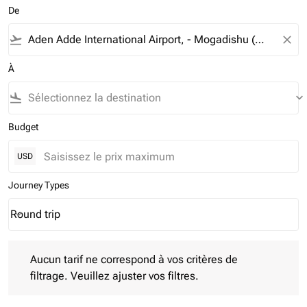
De
flight_takeoff
close
À
flight_land
keyboard_arrow_down
Budget
USD
Journey Types
Round trip
keyboard_arrow_down
Journey Types option Round trip Selected
Aucun tarif ne correspond à vos critères de filtrage. Veuillez aj
Aucun tarif ne correspond à vos critères de
filtrage. Veuillez ajuster vos filtres.