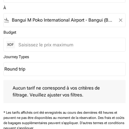
À
flight_land
close
Budget
XOF
Journey Types
Round trip
keyboard_arrow_down
Journey Types option Round trip Selected
Aucun tarif ne correspond à vos critères de filtrage. Veuillez aj
Aucun tarif ne correspond à vos critères de
filtrage. Veuillez ajuster vos filtres.
* Les tarifs affichés ont été enregistrés au cours des dernières 48 heures et
peuvent ne pas être disponibles au moment de la réservation.
Des frais et coûts
de bagages supplémentaires peuvent s'appliquer.
D'autres termes et conditions
peuvent s'appliquer