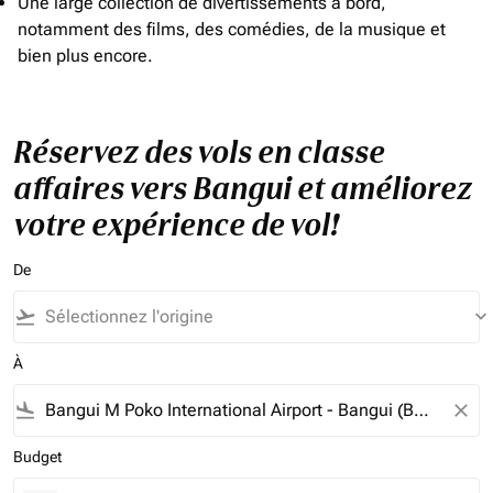
Une large collection de divertissements à bord,
notamment des films, des comédies, de la musique et
bien plus encore.
Réservez des vols en classe
affaires vers Bangui et améliorez
votre expérience de vol!
De
flight_takeoff
keyboard_arrow_down
À
flight_land
close
Budget