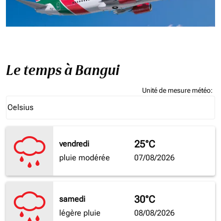
Le temps à Bangui
Unité de mesure météo
:
Weather unit option Celsius Selected
Celsius
keyboard_arrow_down
25°C
vendredi
pluie modérée
07/08/2026
30°C
samedi
légère pluie
08/08/2026