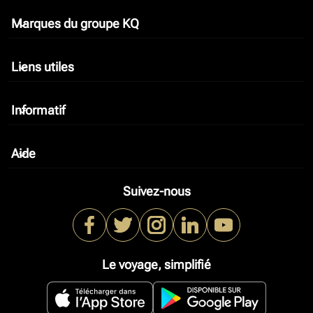
Marques du groupe KQ
keyboard_arrow_down
Liens utiles
keyboard_arrow_down
Informatif
keyboard_arrow_down
Aide
keyboard_arrow_down
Suivez-nous
Le voyage, simplifié