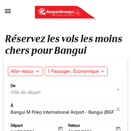

Réservez les vols les moins
chers pour Bangui
Aller-retour
expand_more
1 Passager, Économique
expand_more
De
expand_more
Ville de départ
À
close
Bangui M Poko International Airport - Bangui (BGF), Centra
Départ
Retour
today
today