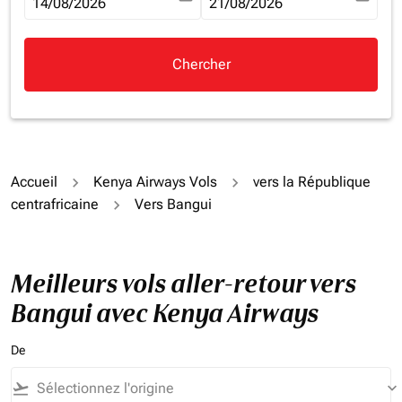
fc-booking-departure-date-aria-label
14/08/2026
fc-booking-return-date-aria-la
21/08/2026
Chercher
Accueil
Kenya Airways Vols
vers la République
centrafricaine
Vers Bangui
Meilleurs vols aller-retour vers
Bangui avec Kenya Airways
De
flight_takeoff
keyboard_arrow_down