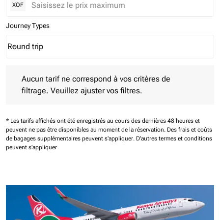
XOF
Journey Types
Round trip
keyboard_arrow_down
Journey Types option Round trip Selected
Aucun tarif ne correspond à vos critères de filtrage. Veuillez aj
Aucun tarif ne correspond à vos critères de
filtrage. Veuillez ajuster vos filtres.
* Les tarifs affichés ont été enregistrés au cours des dernières 48 heures et
peuvent ne pas être disponibles au moment de la réservation.
Des frais et coûts
de bagages supplémentaires peuvent s'appliquer.
D'autres termes et conditions
peuvent s'appliquer