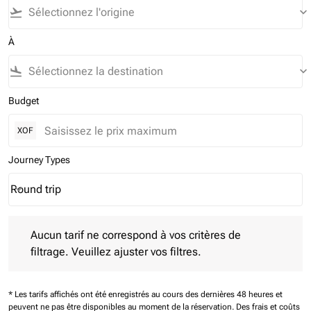
flight_takeoff
keyboard_arrow_down
À
flight_land
keyboard_arrow_down
Budget
XOF
Journey Types
Round trip
keyboard_arrow_down
Journey Types option Round trip Selected
Aucun tarif ne correspond à vos critères de filtrage. Veuillez aj
Aucun tarif ne correspond à vos critères de
filtrage. Veuillez ajuster vos filtres.
* Les tarifs affichés ont été enregistrés au cours des dernières 48 heures et
peuvent ne pas être disponibles au moment de la réservation.
Des frais et coûts