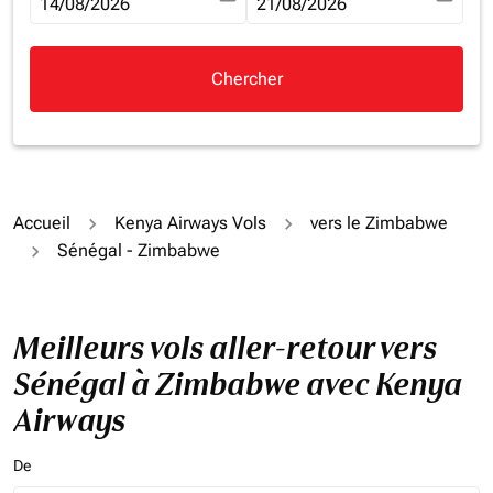
fc-booking-departure-date-aria-label
14/08/2026
fc-booking-return-date-aria-la
21/08/2026
Chercher
Accueil
Kenya Airways Vols
vers le Zimbabwe
Sénégal - Zimbabwe
Meilleurs vols aller-retour vers
Sénégal à Zimbabwe avec Kenya
Airways
De