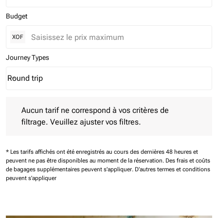
Budget
XOF
Journey Types
Round trip
keyboard_arrow_down
Journey Types option Round trip Selected
Aucun tarif ne correspond à vos critères de filtrage. Veuillez aj
Aucun tarif ne correspond à vos critères de
filtrage. Veuillez ajuster vos filtres.
* Les tarifs affichés ont été enregistrés au cours des dernières 48 heures et
peuvent ne pas être disponibles au moment de la réservation.
Des frais et coûts
de bagages supplémentaires peuvent s'appliquer.
D'autres termes et conditions
peuvent s'appliquer