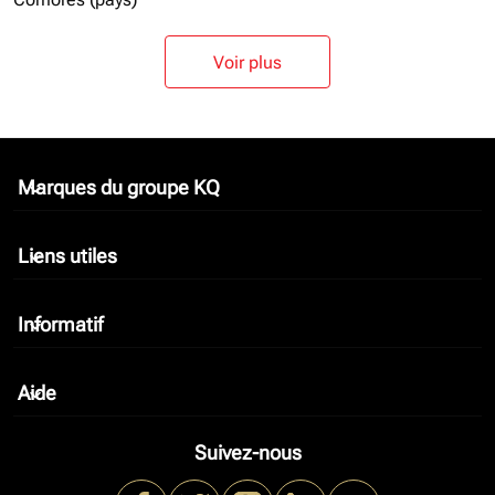
Voir plus
Marques du groupe KQ
keyboard_arrow_down
Liens utiles
keyboard_arrow_down
Informatif
keyboard_arrow_down
Aide
keyboard_arrow_down
Suivez-nous