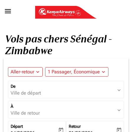

Vols pas chers Sénégal -
Zimbabwe
Aller-retour
expand_more
1 Passager, Économique
expand_more
De
expand_more
Ville de départ
À
expand_more
Ville de retour
Départ
Retour
today
today