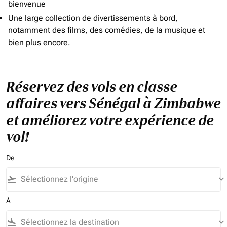
bienvenue
Une large collection de divertissements à bord,
notamment des films, des comédies, de la musique et
bien plus encore.
Réservez des vols en classe
affaires vers Sénégal à Zimbabwe
et améliorez votre expérience de
vol!
De
flight_takeoff
keyboard_arrow_down
À
flight_land
keyboard_arrow_down