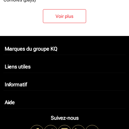
Voir plus
Marques du groupe KQ
keyboard_arrow_down
Liens utiles
keyboard_arrow_down
Informatif
keyboard_arrow_down
Aide
keyboard_arrow_down
Suivez-nous