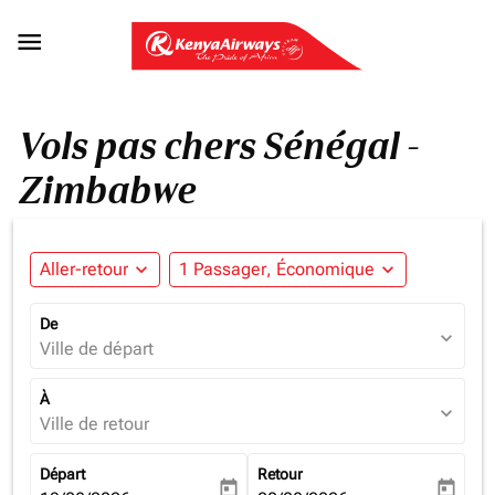

Vols pas chers Sénégal -
Zimbabwe
Aller-retour
expand_more
1 Passager, Économique
expand_more
De
expand_more
Ville de départ
À
expand_more
Ville de retour
Départ
Retour
today
today