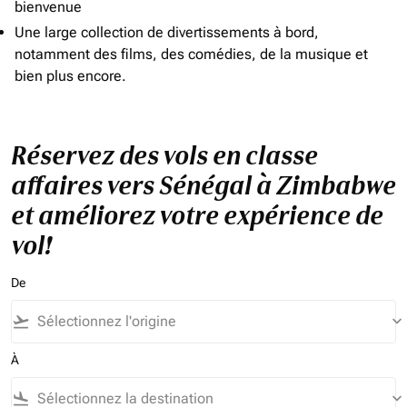
bienvenue
Une large collection de divertissements à bord,
notamment des films, des comédies, de la musique et
bien plus encore.
Réservez des vols en classe
affaires vers Sénégal à Zimbabwe
et améliorez votre expérience de
vol!
De
flight_takeoff
keyboard_arrow_down
À
flight_land
keyboard_arrow_down