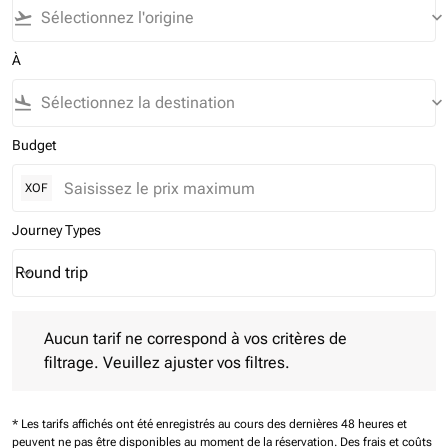
flight_takeoff
keyboard_arrow_down
À
flight_land
keyboard_arrow_down
Budget
XOF
Journey Types
Round trip
keyboard_arrow_down
Journey Types option Round trip Selected
Aucun tarif ne correspond à vos critères de filtrage. Veuillez aj
Aucun tarif ne correspond à vos critères de
filtrage. Veuillez ajuster vos filtres.
* Les tarifs affichés ont été enregistrés au cours des dernières 48 heures et
peuvent ne pas être disponibles au moment de la réservation.
Des frais et coûts