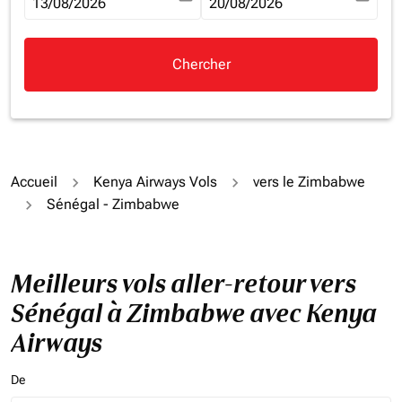
fc-booking-departure-date-aria-label
13/08/2026
fc-booking-return-date-aria-la
20/08/2026
Chercher
Accueil
Kenya Airways Vols
vers le Zimbabwe
Sénégal - Zimbabwe
Meilleurs vols aller-retour vers
Sénégal à Zimbabwe avec Kenya
Airways
De