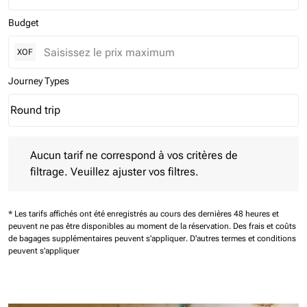
Budget
XOF
Journey Types
Round trip
keyboard_arrow_down
Journey Types option Round trip Selected
Aucun tarif ne correspond à vos critères de filtrage. Veuillez aj
Aucun tarif ne correspond à vos critères de
filtrage. Veuillez ajuster vos filtres.
* Les tarifs affichés ont été enregistrés au cours des dernières 48 heures et
peuvent ne pas être disponibles au moment de la réservation.
Des frais et coûts
de bagages supplémentaires peuvent s'appliquer.
D'autres termes et conditions
peuvent s'appliquer