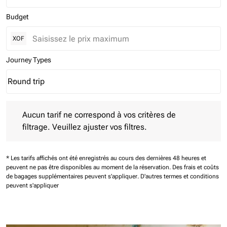
Budget
XOF
Journey Types
Round trip
keyboard_arrow_down
Journey Types option Round trip Selected
Aucun tarif ne correspond à vos critères de filtrage. Veuillez aj
Aucun tarif ne correspond à vos critères de
filtrage. Veuillez ajuster vos filtres.
* Les tarifs affichés ont été enregistrés au cours des dernières 48 heures et
peuvent ne pas être disponibles au moment de la réservation.
Des frais et coûts
de bagages supplémentaires peuvent s'appliquer.
D'autres termes et conditions
peuvent s'appliquer