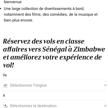
bienvenue
Une large collection de divertissements à bord,
notamment des films, des comédies, de la musique et
bien plus encore.
Réservez des vols en classe
affaires vers Sénégal à Zimbabwe
et améliorez votre expérience de
vol!
De
flight_takeoff
keyboard_arrow_down
À
flight_land
keyboard_arrow_down