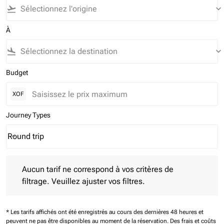
flight_takeoff
keyboard_arrow_down
À
flight_land
keyboard_arrow_down
Budget
XOF
Journey Types
Round trip
keyboard_arrow_down
Journey Types option Round trip Selected
Aucun tarif ne correspond à vos critères de filtrage. Veuillez aj
Aucun tarif ne correspond à vos critères de
filtrage. Veuillez ajuster vos filtres.
* Les tarifs affichés ont été enregistrés au cours des dernières 48 heures et
peuvent ne pas être disponibles au moment de la réservation.
Des frais et coûts