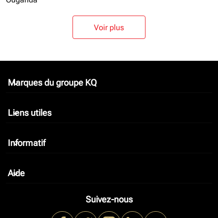
Voir plus
Marques du groupe KQ
keyboard_arrow_down
Liens utiles
keyboard_arrow_down
Informatif
keyboard_arrow_down
Aide
keyboard_arrow_down
Suivez-nous