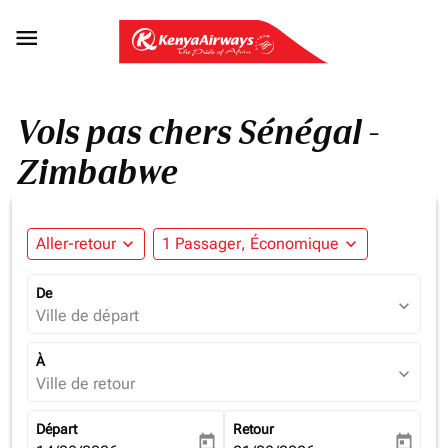

Vols pas chers Sénégal -
Zimbabwe
Aller-retour
expand_more
1 Passager, Économique
expand_more
De
expand_more
Ville de départ
À
expand_more
Ville de retour
Départ
Retour
today
today