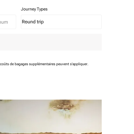
Journey Types
Round trip
keyboard_arrow_down
Journey Types option Round trip Selected
t coûts de bagages supplémentaires peuvent s'appliquer.