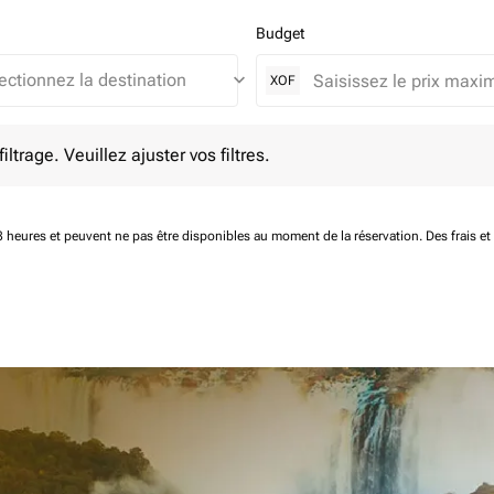
Budget
keyboard_arrow_down
XOF
e. Veuillez ajuster vos filtres.
ltrage. Veuillez ajuster vos filtres.
 48 heures et peuvent ne pas être disponibles au moment de la réservation.
Des frais e