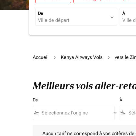
De
À
expand_more
Accueil
Kenya Airways Vols
vers le 
Meilleurs vols aller-r
De
À
flight_takeoff
keyboard_arrow_down
flight_land
Aucun tarif ne correspond à vos critères de filtrag
Aucun tarif ne correspond à vos critères de fi