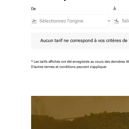
De
À
flight_takeoff
keyboard_arrow_down
flight_land
Aucun tarif ne correspond à vos critères de filtrag
Aucun tarif ne correspond à vos critères de fi
* Les tarifs affichés ont été enregistrés au cours des dernières
D'autres termes et conditions peuvent s'appliquer