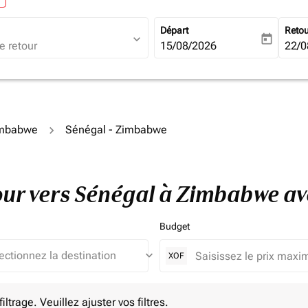
Départ
Reto
expand_more
today
fc-booking-departure-date-ari
15/08/2026
fc-b
22/0
Zimbabwe
Sénégal - Zimbabwe
etour vers Sénégal à Zimbabwe a
Budget
keyboard_arrow_down
XOF
e. Veuillez ajuster vos filtres.
ltrage. Veuillez ajuster vos filtres.