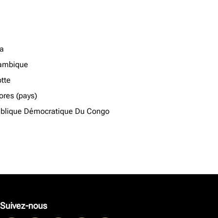
a
ambique
tte
res (pays)
blique Démocratique Du Congo
Suivez-nous