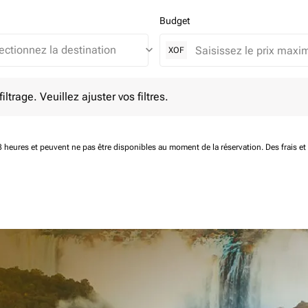
Budget
keyboard_arrow_down
XOF
e. Veuillez ajuster vos filtres.
ltrage. Veuillez ajuster vos filtres.
 48 heures et peuvent ne pas être disponibles au moment de la réservation.
Des frais e