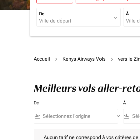
De
À
expand_more
Accueil
Kenya Airways Vols
vers le 
Meilleurs vols aller-r
De
À
flight_takeoff
keyboard_arrow_down
flight_land
Aucun tarif ne correspond à vos critères de filtrag
Aucun tarif ne correspond à vos critères de fi