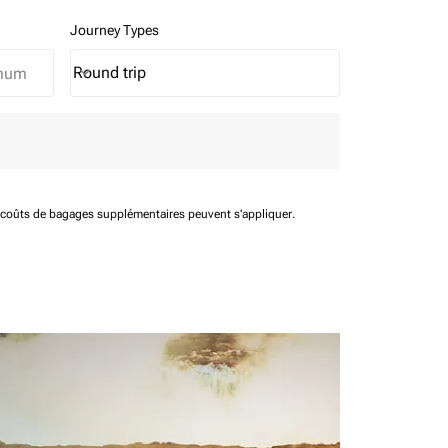
Journey Types
Round trip
keyboard_arrow_down
Journey Types option Round trip Selected
t coûts de bagages supplémentaires peuvent s'appliquer.