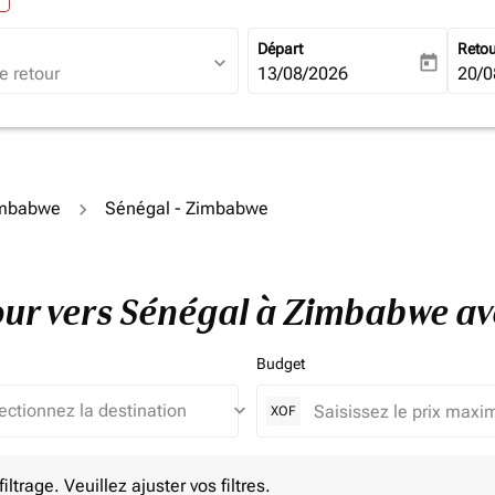
Départ
Reto
expand_more
today
fc-booking-departure-date-ari
13/08/2026
fc-b
20/0
Zimbabwe
Sénégal - Zimbabwe
etour vers Sénégal à Zimbabwe a
Budget
keyboard_arrow_down
XOF
e. Veuillez ajuster vos filtres.
ltrage. Veuillez ajuster vos filtres.