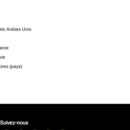
ats Arabes Unis
anie
ie
res (pays)
Suivez-nous