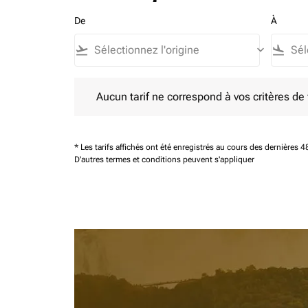
De
À
flight_takeoff
keyboard_arrow_down
flight_land
Aucun tarif ne correspond à vos critères de filtrag
Aucun tarif ne correspond à vos critères de fi
* Les tarifs affichés ont été enregistrés au cours des dernières
D'autres termes et conditions peuvent s'appliquer