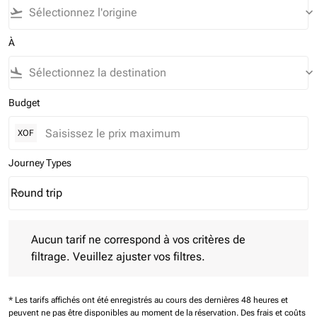
flight_takeoff
keyboard_arrow_down
À
flight_land
keyboard_arrow_down
Budget
XOF
Journey Types
Round trip
keyboard_arrow_down
Journey Types option Round trip Selected
Aucun tarif ne correspond à vos critères de filtrage. Veuillez aj
Aucun tarif ne correspond à vos critères de
filtrage. Veuillez ajuster vos filtres.
* Les tarifs affichés ont été enregistrés au cours des dernières 48 heures et
peuvent ne pas être disponibles au moment de la réservation.
Des frais et coûts