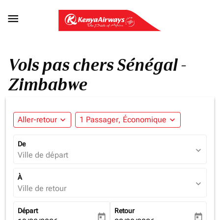

Vols pas chers Sénégal -
Zimbabwe
Aller-retour
expand_more
1 Passager, Économique
expand_more
De
expand_more
Ville de départ
À
expand_more
Ville de retour
Départ
Retour
today
today