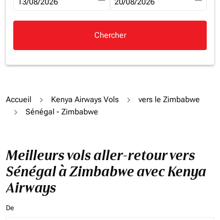
fc-booking-departure-date-aria-label
13/08/2026
fc-booking-return-date-aria-la
20/08/2026
Chercher
Accueil
Kenya Airways Vols
vers le Zimbabwe
Sénégal - Zimbabwe
Meilleurs vols aller-retour vers
Sénégal à Zimbabwe avec Kenya
Airways
De