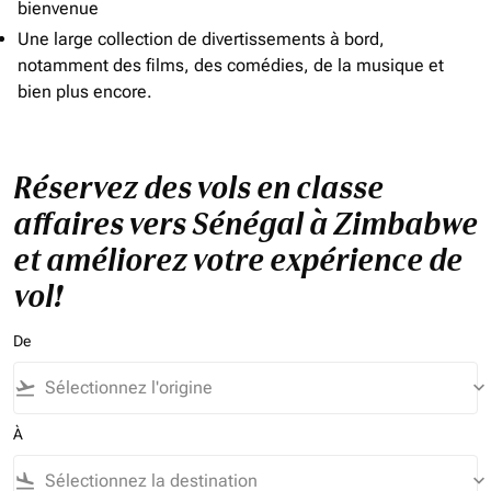
bienvenue
Une large collection de divertissements à bord,
notamment des films, des comédies, de la musique et
bien plus encore.
Réservez des vols en classe
affaires vers Sénégal à Zimbabwe
et améliorez votre expérience de
vol!
De
flight_takeoff
keyboard_arrow_down
À
flight_land
keyboard_arrow_down