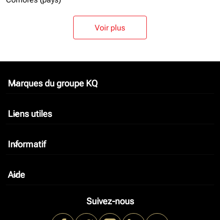
Voir plus
Marques du groupe KQ
keyboard_arrow_down
Liens utiles
keyboard_arrow_down
Informatif
keyboard_arrow_down
Aide
keyboard_arrow_down
Suivez-nous