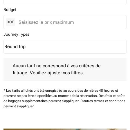
Budget
XOF
Journey Types
Round trip
keyboard_arrow_down
Journey Types option Round trip Selected
Aucun tarif ne correspond à vos critères de filtrage. Veuillez aj
Aucun tarif ne correspond à vos critères de
filtrage. Veuillez ajuster vos filtres.
* Les tarifs affichés ont été enregistrés au cours des dernières 48 heures et
peuvent ne pas être disponibles au moment de la réservation.
Des frais et coûts
de bagages supplémentaires peuvent s'appliquer.
D'autres termes et conditions
peuvent s'appliquer