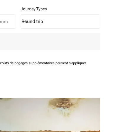
Journey Types
Round trip
keyboard_arrow_down
Journey Types option Round trip Selected
t coûts de bagages supplémentaires peuvent s'appliquer.