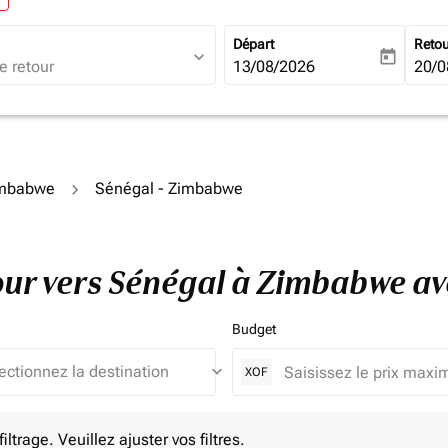
Départ
Reto
expand_more
today
fc-booking-departure-date-ari
13/08/2026
fc-b
20/0
Zimbabwe
Sénégal - Zimbabwe
etour vers Sénégal à Zimbabwe a
Budget
keyboard_arrow_down
XOF
e. Veuillez ajuster vos filtres.
ltrage. Veuillez ajuster vos filtres.