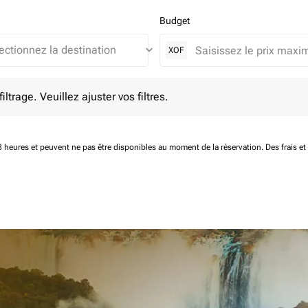
Budget
keyboard_arrow_down
XOF
e. Veuillez ajuster vos filtres.
ltrage. Veuillez ajuster vos filtres.
 48 heures et peuvent ne pas être disponibles au moment de la réservation.
Des frais e