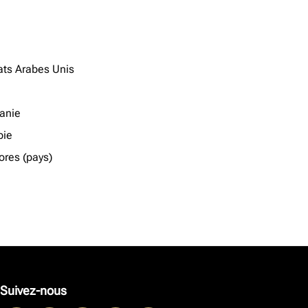
ats Arabes Unis
anie
ie
res (pays)
Suivez-nous