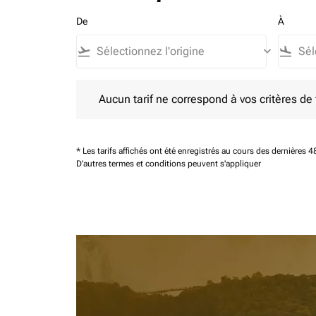
De
À
flight_takeoff
keyboard_arrow_down
flight_land
Aucun tarif ne correspond à vos critères de filtrag
Aucun tarif ne correspond à vos critères de fi
* Les tarifs affichés ont été enregistrés au cours des dernières
D'autres termes et conditions peuvent s'appliquer