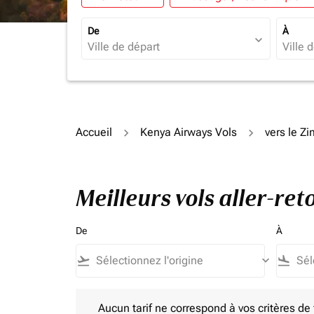
De
À
expand_more
Accueil
Kenya Airways Vols
vers le 
Meilleurs vols aller-r
De
À
flight_takeoff
keyboard_arrow_down
flight_land
Aucun tarif ne correspond à vos critères de filtrag
Aucun tarif ne correspond à vos critères de fi