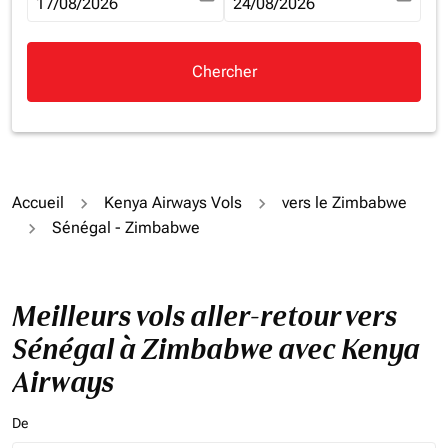
fc-booking-departure-date-aria-label
17/08/2026
fc-booking-return-date-aria-la
24/08/2026
Chercher
Accueil
Kenya Airways Vols
vers le Zimbabwe
Sénégal - Zimbabwe
Meilleurs vols aller-retour vers
Sénégal à Zimbabwe avec Kenya
Airways
De