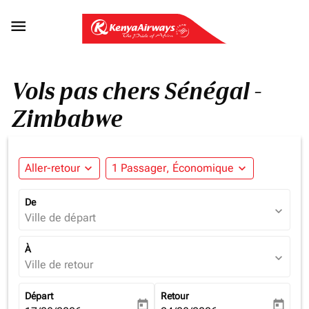

Vols pas chers Sénégal -
Zimbabwe
Aller-retour
expand_more
1 Passager, Économique
expand_more
De
expand_more
Ville de départ
À
expand_more
Ville de retour
Départ
Retour
today
today