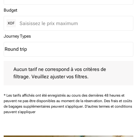
Budget
XOF
Journey Types
Round trip
keyboard_arrow_down
Journey Types option Round trip Selected
Aucun tarif ne correspond à vos critères de filtrage. Veuillez aj
Aucun tarif ne correspond à vos critères de
filtrage. Veuillez ajuster vos filtres.
* Les tarifs affichés ont été enregistrés au cours des dernières 48 heures et
peuvent ne pas être disponibles au moment de la réservation.
Des frais et coûts
de bagages supplémentaires peuvent s'appliquer.
D'autres termes et conditions
peuvent s'appliquer