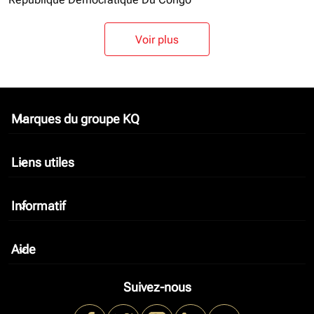
Voir plus
Marques du groupe KQ
keyboard_arrow_down
Liens utiles
keyboard_arrow_down
Informatif
keyboard_arrow_down
Aide
keyboard_arrow_down
Suivez-nous