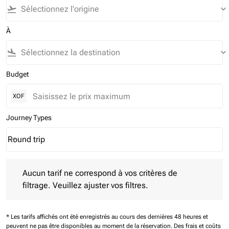
flight_takeoff
keyboard_arrow_down
À
flight_land
keyboard_arrow_down
Budget
XOF
Journey Types
Round trip
keyboard_arrow_down
Journey Types option Round trip Selected
Aucun tarif ne correspond à vos critères de filtrage. Veuillez aj
Aucun tarif ne correspond à vos critères de
filtrage. Veuillez ajuster vos filtres.
* Les tarifs affichés ont été enregistrés au cours des dernières 48 heures et
peuvent ne pas être disponibles au moment de la réservation.
Des frais et coûts