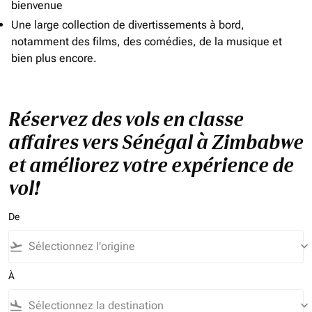
bienvenue
Une large collection de divertissements à bord,
notamment des films, des comédies, de la musique et
bien plus encore.
Réservez des vols en classe
affaires vers Sénégal à Zimbabwe
et améliorez votre expérience de
vol!
De
flight_takeoff
keyboard_arrow_down
À
flight_land
keyboard_arrow_down