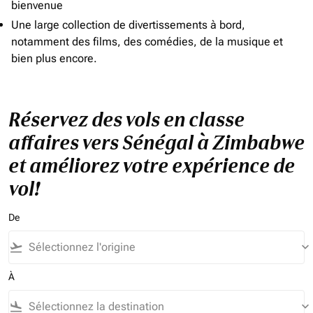
bienvenue
Une large collection de divertissements à bord,
notamment des films, des comédies, de la musique et
bien plus encore.
Réservez des vols en classe
affaires vers Sénégal à Zimbabwe
et améliorez votre expérience de
vol!
De
flight_takeoff
keyboard_arrow_down
À
flight_land
keyboard_arrow_down