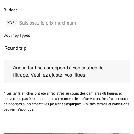
Budget
XOF
Journey Types
Round trip
keyboard_arrow_down
Journey Types option Round trip Selected
Aucun tarif ne correspond à vos critères de filtrage. Veuillez aj
Aucun tarif ne correspond à vos critères de
filtrage. Veuillez ajuster vos filtres.
* Les tarifs affichés ont été enregistrés au cours des dernières 48 heures et
peuvent ne pas être disponibles au moment de la réservation.
Des frais et coûts
de bagages supplémentaires peuvent s'appliquer.
D'autres termes et conditions
peuvent s'appliquer