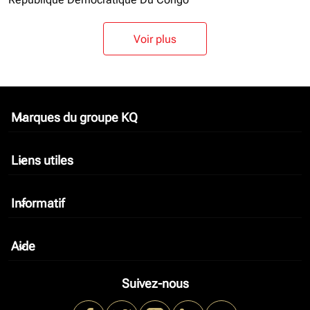
Voir plus
Marques du groupe KQ
keyboard_arrow_down
Liens utiles
keyboard_arrow_down
Informatif
keyboard_arrow_down
Aide
keyboard_arrow_down
Suivez-nous