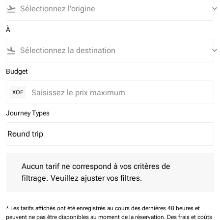
flight_takeoff
keyboard_arrow_down
À
flight_land
keyboard_arrow_down
Budget
XOF
Journey Types
Round trip
keyboard_arrow_down
Journey Types option Round trip Selected
Aucun tarif ne correspond à vos critères de filtrage. Veuillez aj
Aucun tarif ne correspond à vos critères de
filtrage. Veuillez ajuster vos filtres.
* Les tarifs affichés ont été enregistrés au cours des dernières 48 heures et
peuvent ne pas être disponibles au moment de la réservation.
Des frais et coûts