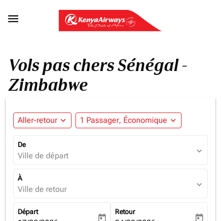

Vols pas chers Sénégal -
Zimbabwe
Aller-retour
expand_more
1 Passager, Économique
expand_more
De
expand_more
Ville de départ
À
expand_more
Ville de retour
Départ
Retour
today
today