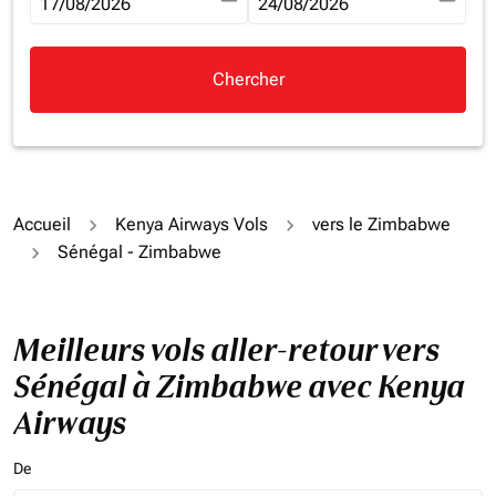
fc-booking-departure-date-aria-label
17/08/2026
fc-booking-return-date-aria-la
24/08/2026
Chercher
Accueil
Kenya Airways Vols
vers le Zimbabwe
Sénégal - Zimbabwe
Meilleurs vols aller-retour vers
Sénégal à Zimbabwe avec Kenya
Airways
De