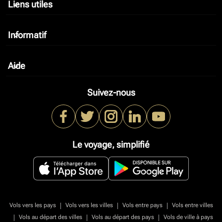
Liens utiles
keyboard_arrow_down
Informatif
keyboard_arrow_down
Aide
keyboard_arrow_down
Suivez-nous
Le voyage, simplifié
|
|
|
Vols vers les pays
Vols vers les villes
Vols entre pays
Vols entre villes
|
|
|
Vols au départ des villes
Vols au départ des pays
Vols de ville à pays