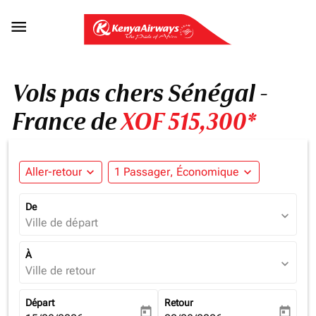

Vols pas chers Sénégal -
France de
XOF 515,300*
Aller-retour
expand_more
1 Passager, Économique
expand_more
De
expand_more
Ville de départ
À
expand_more
Ville de retour
Départ
Retour
today
today