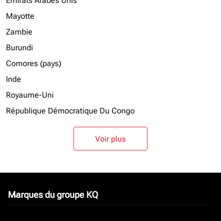
Emirats Arabes Unis
Mayotte
Zambie
Burundi
Comores (pays)
Inde
Royaume-Uni
République Démocratique Du Congo
Voir plus
Marques du groupe KQ
keyboard_arrow_down