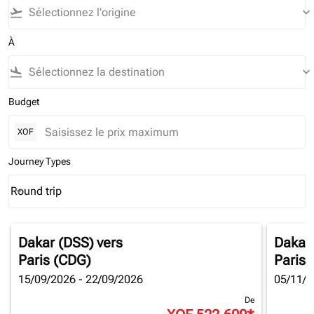
flight_takeoff
keyboard_arrow_down
À
flight_land
keyboard_arrow_down
Budget
XOF
Journey Types
Round trip
keyboard_arrow_down
Journey Types option Round trip Selected
Dakar (DSS)
vers
Dakar
Paris (CDG)
Paris 
15/09/2026 - 22/09/2026
05/11/2
De