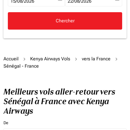
fc-booking-departure-date-aria-label
15/08/2026
fc-booking-return-date-aria-la
22/08/2026
Chercher
Accueil
Kenya Airways Vols
vers la France
Sénégal - France
Meilleurs vols aller-retour vers
Sénégal à France avec Kenya
Airways
De