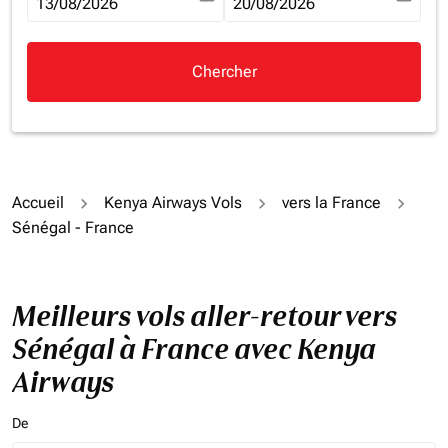
fc-booking-departure-date-aria-label
13/08/2026
fc-booking-return-date-aria-la
20/08/2026
Chercher
Accueil
Kenya Airways Vols
vers la France
Sénégal - France
Meilleurs vols aller-retour vers
Sénégal à France avec Kenya
Airways
De