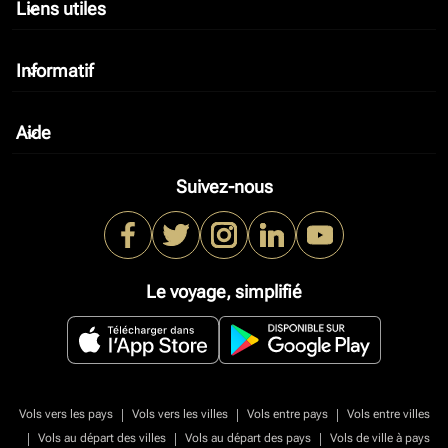
Liens utiles
keyboard_arrow_down
Informatif
keyboard_arrow_down
Aide
keyboard_arrow_down
Suivez-nous
Le voyage, simplifié
|
|
|
Vols vers les pays
Vols vers les villes
Vols entre pays
Vols entre villes
|
|
|
Vols au départ des villes
Vols au départ des pays
Vols de ville à pays