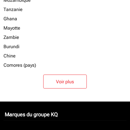
Mozambique
Tanzanie
Ghana
Mayotte
Zambie
Burundi
Chine
Comores (pays)
Voir plus
Marques du groupe KQ
keyboard_arrow_down