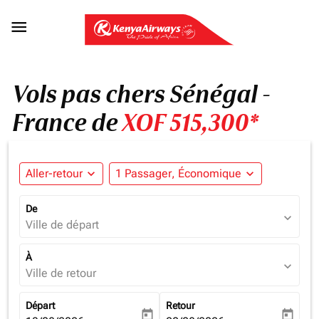

Vols pas chers Sénégal -
France de
XOF 515,300*
Aller-retour
expand_more
1 Passager, Économique
expand_more
De
expand_more
Ville de départ
À
expand_more
Ville de retour
Départ
Retour
today
today