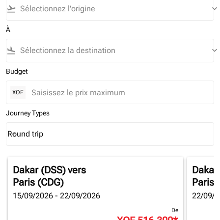
flight_takeoff
keyboard_arrow_down
À
flight_land
keyboard_arrow_down
Budget
XOF
Journey Types
Round trip
keyboard_arrow_down
Journey Types option Round trip Selected
Dakar (DSS)
vers
Dakar
Paris (CDG)
Paris 
15/09/2026 - 22/09/2026
22/09/2
De