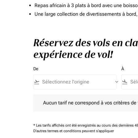
Repas africain à 3 plats à bord avec une boiss
Une large collection de divertissements à bor
Réservez des vols en cl
expérience de vol!
De
À
flight_takeoff
keyboard_arrow_down
flight_land
Aucun tarif ne correspond à vos critères de filtrag
Aucun tarif ne correspond à vos critères de fi
* Les tarifs affichés ont été enregistrés au cours des dernières
D'autres termes et conditions peuvent s'appliquer