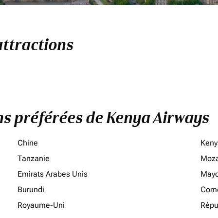
attractions
ons préférées de Kenya Airways
Chine
Keny
Tanzanie
Moz
Emirats Arabes Unis
Mayo
Burundi
Como
Royaume-Uni
Répu