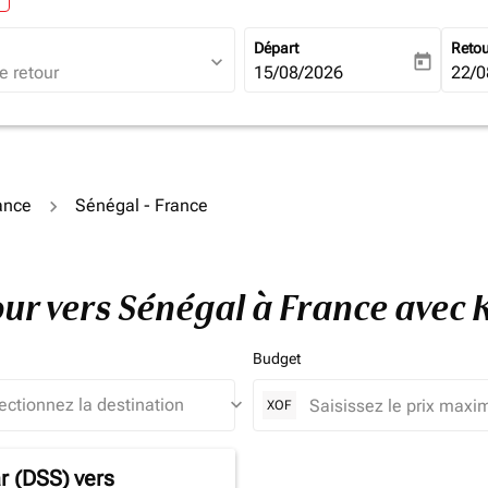
Départ
Reto
expand_more
today
fc-booking-departure-date-ari
15/08/2026
fc-b
22/0
rance
Sénégal - France
tour vers Sénégal à France avec
Budget
keyboard_arrow_down
XOF
r (DSS)
vers