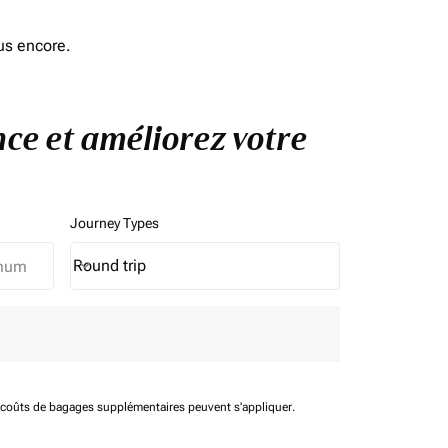
us encore.
nce et améliorez votre
Journey Types
Round trip
keyboard_arrow_down
Journey Types option Round trip Selected
t coûts de bagages supplémentaires peuvent s'appliquer.