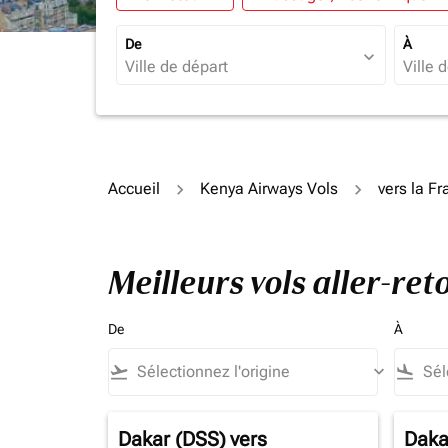
De
À
expand_more
Accueil
Kenya Airways Vols
vers la F
Meilleurs vols aller-re
De
À
flight_takeoff
keyboard_arrow_down
flight_land
Dakar (DSS)
vers
Daka