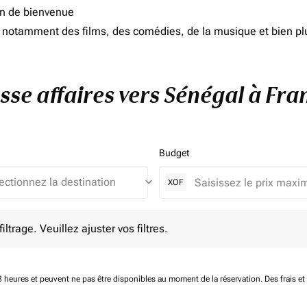
on de bienvenue
d, notamment des films, des comédies, de la musique et bien pl
asse affaires vers Sénégal à Fra
Budget
keyboard_arrow_down
XOF
e. Veuillez ajuster vos filtres.
ltrage. Veuillez ajuster vos filtres.
 48 heures et peuvent ne pas être disponibles au moment de la réservation.
Des frais e