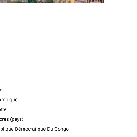
a
ambique
tte
res (pays)
blique Démocratique Du Congo