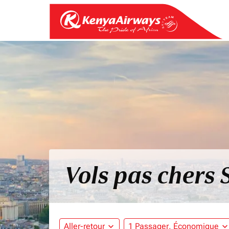
Vols pas chers 
Aller-retour
expand_more
1 Passager, Économique
expand_mo