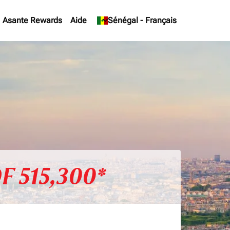
Asante Rewards
Aide
keyboard_arrow_down
Sénégal
-
Français
F 515,300*