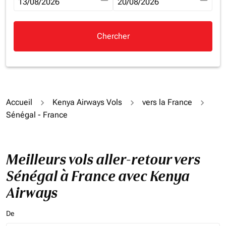
fc-booking-departure-date-aria-label
13/08/2026
fc-booking-return-date-aria-la
20/08/2026
Chercher
Accueil
Kenya Airways Vols
vers la France
Sénégal - France
Meilleurs vols aller-retour vers
Sénégal à France avec Kenya
Airways
De