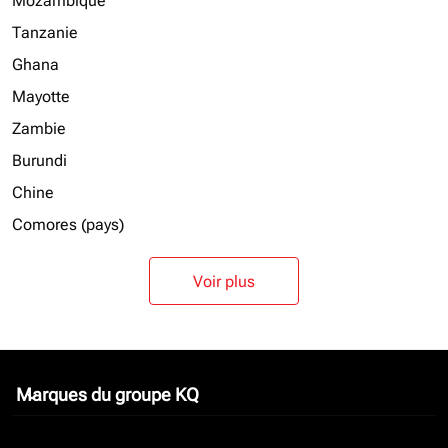
Mozambique
Tanzanie
Ghana
Mayotte
Zambie
Burundi
Chine
Comores (pays)
Voir plus
Marques du groupe KQ
keyboard_arrow_down