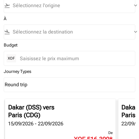
flight_takeoff
keyboard_arrow_down
À
flight_land
keyboard_arrow_down
Budget
XOF
Journey Types
Round trip
keyboard_arrow_down
Journey Types option Round trip Selected
Dakar (DSS)
vers
Dakar
Paris (CDG)
Paris 
15/09/2026 - 22/09/2026
22/09/2
De