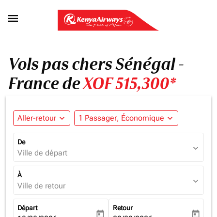

Vols pas chers Sénégal -
France de
XOF 515,300*
Aller-retour
expand_more
1 Passager, Économique
expand_more
De
expand_more
Ville de départ
À
expand_more
Ville de retour
Départ
Retour
today
today