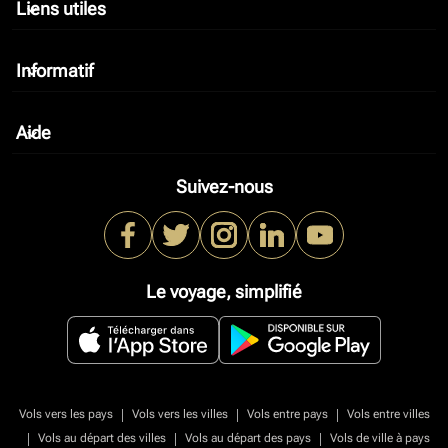
Liens utiles
keyboard_arrow_down
Informatif
keyboard_arrow_down
Aide
keyboard_arrow_down
Suivez-nous
Le voyage, simplifié
|
|
|
Vols vers les pays
Vols vers les villes
Vols entre pays
Vols entre villes
|
|
|
Vols au départ des villes
Vols au départ des pays
Vols de ville à pays