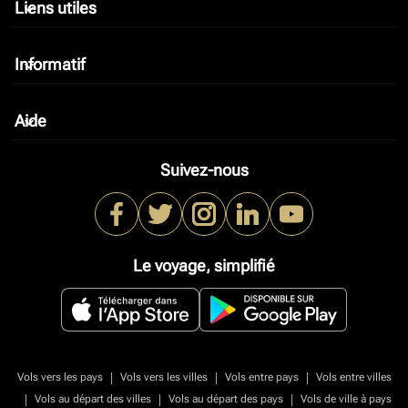
Liens utiles
keyboard_arrow_down
Informatif
keyboard_arrow_down
Aide
keyboard_arrow_down
Suivez-nous
Le voyage, simplifié
|
|
|
Vols vers les pays
Vols vers les villes
Vols entre pays
Vols entre villes
|
|
|
Vols au départ des villes
Vols au départ des pays
Vols de ville à pays