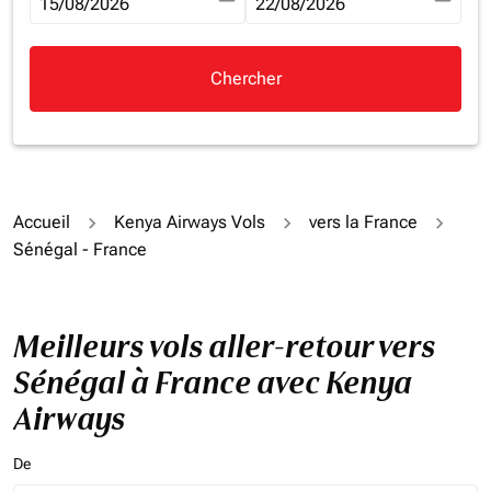
fc-booking-departure-date-aria-label
15/08/2026
fc-booking-return-date-aria-la
22/08/2026
Chercher
Accueil
Kenya Airways Vols
vers la France
Sénégal - France
Meilleurs vols aller-retour vers
Sénégal à France avec Kenya
Airways
De