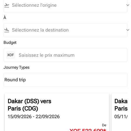
flight_takeoff
keyboard_arrow_down
À
flight_land
keyboard_arrow_down
Budget
XOF
Journey Types
Round trip
keyboard_arrow_down
Journey Types option Round trip Selected
Dakar (DSS)
vers
Dakar
Paris (CDG)
Paris 
15/09/2026 - 22/09/2026
05/11/2
De