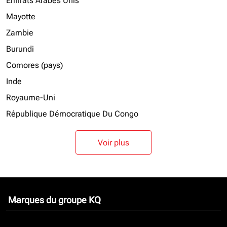
Emirats Arabes Unis
Mayotte
Zambie
Burundi
Comores (pays)
Inde
Royaume-Uni
République Démocratique Du Congo
Voir plus
Marques du groupe KQ
keyboard_arrow_down