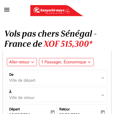

Vols pas chers Sénégal -
France de
XOF 515,300*
Aller-retour
expand_more
1 Passager, Économique
expand_more
De
expand_more
Ville de départ
À
expand_more
Ville de retour
Départ
Retour
today
today