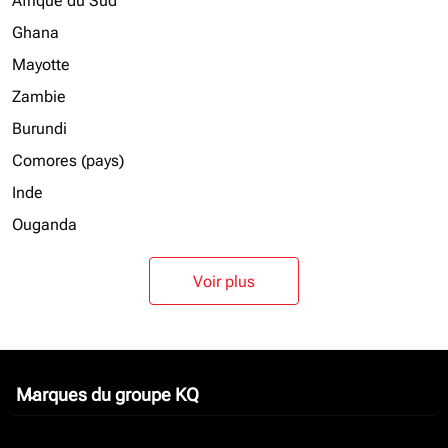
Afrique du Sud
Ghana
Mayotte
Zambie
Burundi
Comores (pays)
Inde
Ouganda
Voir plus
Marques du groupe KQ
keyboard_arrow_down