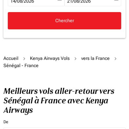
fc-booking-departure-date-aria-label
14/08/2026
fc-booking-return-date-aria-la
21/08/2026
Chercher
Accueil
Kenya Airways Vols
vers la France
Sénégal - France
Meilleurs vols aller-retour vers
Sénégal à France avec Kenya
Airways
De