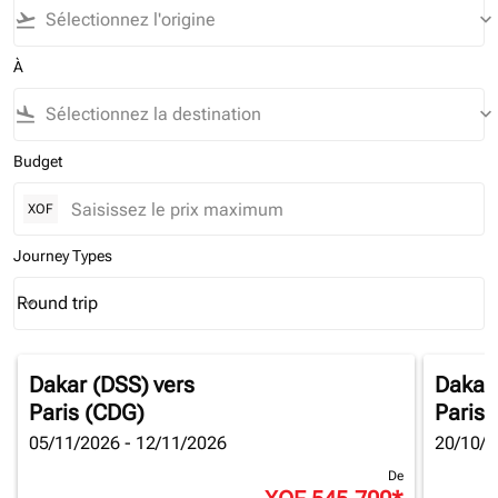
flight_takeoff
keyboard_arrow_down
À
flight_land
keyboard_arrow_down
Budget
XOF
Journey Types
Round trip
keyboard_arrow_down
Journey Types option Round trip Selected
Dakar (DSS)
vers
Dakar
Paris (CDG)
Paris 
05/11/2026 - 12/11/2026
20/10/2
De