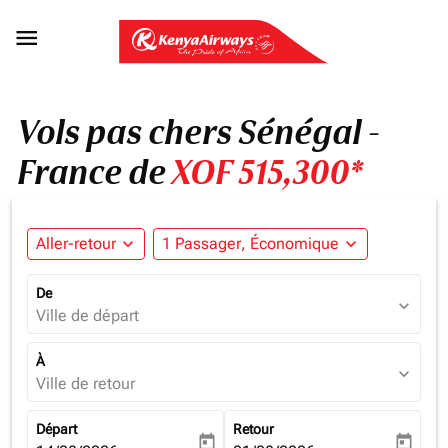

Vols pas chers Sénégal -
France de
XOF 515,300*
Aller-retour
expand_more
1 Passager, Économique
expand_more
De
expand_more
Ville de départ
À
expand_more
Ville de retour
Départ
Retour
today
today