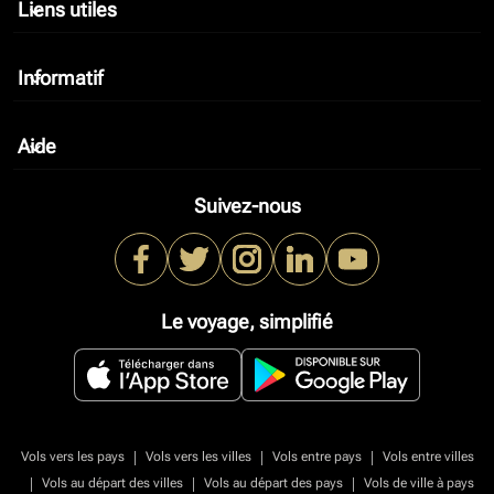
Liens utiles
keyboard_arrow_down
Informatif
keyboard_arrow_down
Aide
keyboard_arrow_down
Suivez-nous
Le voyage, simplifié
|
|
|
Vols vers les pays
Vols vers les villes
Vols entre pays
Vols entre villes
|
|
|
Vols au départ des villes
Vols au départ des pays
Vols de ville à pays