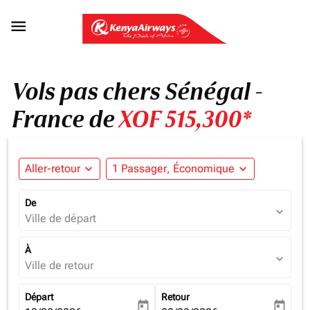

Vols pas chers Sénégal -
France de
XOF 515,300*
Aller-retour
expand_more
1 Passager, Économique
expand_more
De
expand_more
Ville de départ
À
expand_more
Ville de retour
Départ
Retour
today
today