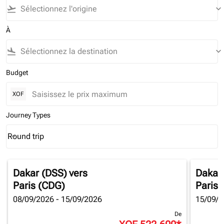
flight_takeoff
keyboard_arrow_down
À
flight_land
keyboard_arrow_down
Budget
XOF
Journey Types
Round trip
keyboard_arrow_down
Journey Types option Round trip Selected
Dakar (DSS)
vers
Dakar
Paris (CDG)
Paris 
08/09/2026 - 15/09/2026
15/09/2
De