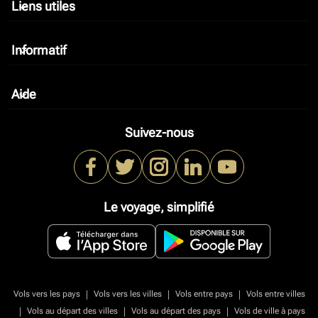
Liens utiles
keyboard_arrow_down
Informatif
keyboard_arrow_down
Aide
keyboard_arrow_down
Suivez-nous
Le voyage, simplifié
|
|
|
Vols vers les pays
Vols vers les villes
Vols entre pays
Vols entre villes
|
|
|
Vols au départ des villes
Vols au départ des pays
Vols de ville à pays