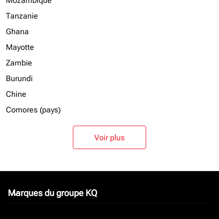
Mozambique
Tanzanie
Ghana
Mayotte
Zambie
Burundi
Chine
Comores (pays)
Voir plus
Marques du groupe KQ
keyboard_arrow_down