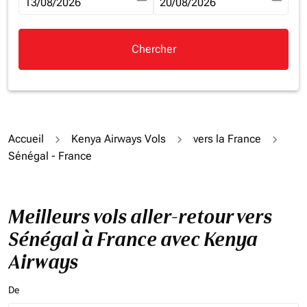
fc-booking-departure-date-aria-label
13/08/2026
fc-booking-return-date-aria-la
20/08/2026
Chercher
Accueil
Kenya Airways Vols
vers la France
Sénégal - France
Meilleurs vols aller-retour vers
Sénégal à France avec Kenya
Airways
De