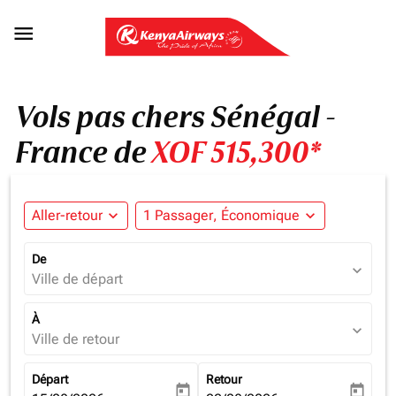

Vols pas chers Sénégal -
France de
XOF 515,300*
Aller-retour
expand_more
1 Passager, Économique
expand_more
De
expand_more
Ville de départ
À
expand_more
Ville de retour
Départ
Retour
today
today