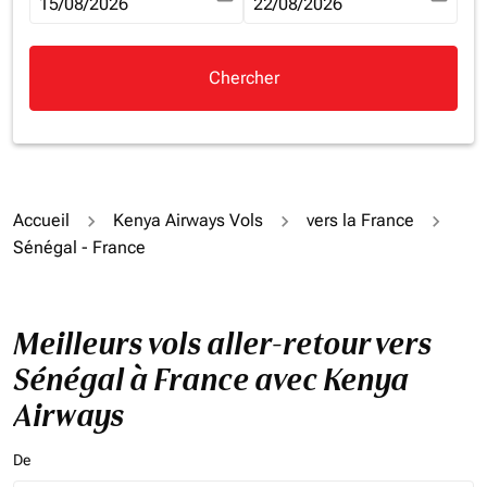
fc-booking-departure-date-aria-label
15/08/2026
fc-booking-return-date-aria-la
22/08/2026
Chercher
Accueil
Kenya Airways Vols
vers la France
Sénégal - France
Meilleurs vols aller-retour vers
Sénégal à France avec Kenya
Airways
De