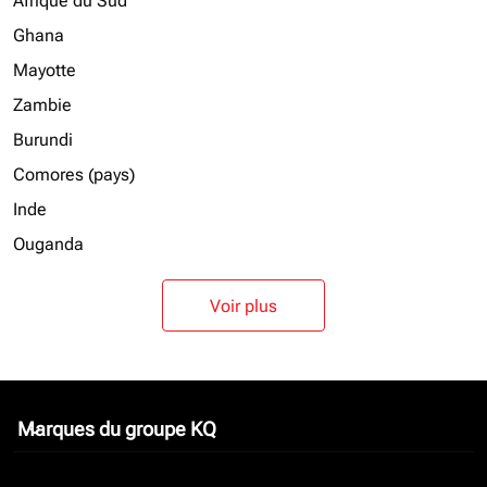
Afrique du Sud
Ghana
Mayotte
Zambie
Burundi
Comores (pays)
Inde
Ouganda
Voir plus
Marques du groupe KQ
keyboard_arrow_down