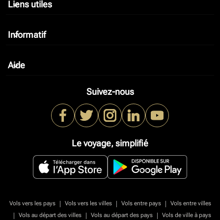
Liens utiles
keyboard_arrow_down
Informatif
keyboard_arrow_down
Aide
keyboard_arrow_down
Suivez-nous
Le voyage, simplifié
|
|
|
Vols vers les pays
Vols vers les villes
Vols entre pays
Vols entre villes
|
|
|
Vols au départ des villes
Vols au départ des pays
Vols de ville à pays