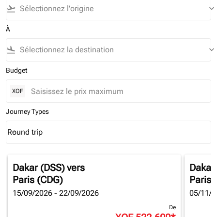
flight_takeoff
keyboard_arrow_down
À
flight_land
keyboard_arrow_down
Budget
XOF
Journey Types
Round trip
keyboard_arrow_down
Journey Types option Round trip Selected
Dakar (DSS)
vers
Dakar
Paris (CDG)
Paris 
15/09/2026 - 22/09/2026
05/11/2
De