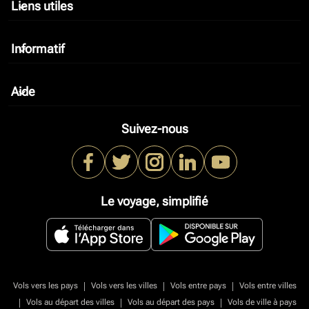
Liens utiles
keyboard_arrow_down
Informatif
keyboard_arrow_down
Aide
keyboard_arrow_down
Suivez-nous
Le voyage, simplifié
|
|
|
Vols vers les pays
Vols vers les villes
Vols entre pays
Vols entre villes
|
|
|
Vols au départ des villes
Vols au départ des pays
Vols de ville à pays