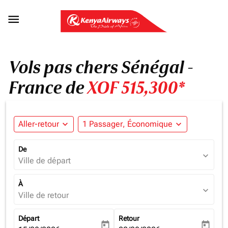

Vols pas chers Sénégal -
France de
XOF 515,300*
Aller-retour
expand_more
1 Passager, Économique
expand_more
De
expand_more
Ville de départ
À
expand_more
Ville de retour
Départ
Retour
today
today