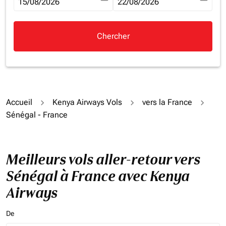
fc-booking-departure-date-aria-label
15/08/2026
fc-booking-return-date-aria-la
22/08/2026
Chercher
Accueil
Kenya Airways Vols
vers la France
Sénégal - France
Meilleurs vols aller-retour vers
Sénégal à France avec Kenya
Airways
De