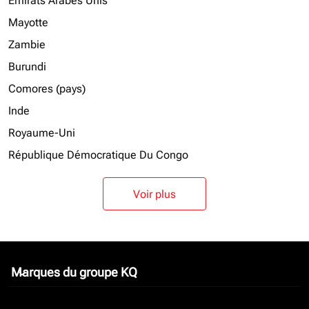
Emirats Arabes Unis
Mayotte
Zambie
Burundi
Comores (pays)
Inde
Royaume-Uni
République Démocratique Du Congo
Voir plus
Marques du groupe KQ
keyboard_arrow_down