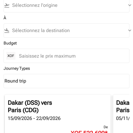
flight_takeoff
keyboard_arrow_down
À
flight_land
keyboard_arrow_down
Budget
XOF
Journey Types
Round trip
keyboard_arrow_down
Journey Types option Round trip Selected
Dakar (DSS)
vers
Dakar
Paris (CDG)
Paris 
15/09/2026 - 22/09/2026
05/11/2
De