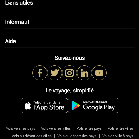
Liens utiles
keyboard_arrow_down
Informatif
keyboard_arrow_down
Aide
keyboard_arrow_down
Suivez-nous
Le voyage, simplifié
|
|
|
Vols vers les pays
Vols vers les villes
Vols entre pays
Vols entre villes
|
|
|
Vols au départ des villes
Vols au départ des pays
Vols de ville à pays