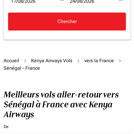
fc-booking-departure-date-aria-label
17/08/2026
fc-booking-return-date-aria-la
24/08/2026
Chercher
Accueil
Kenya Airways Vols
vers la France
Sénégal - France
Meilleurs vols aller-retour vers
Sénégal à France avec Kenya
Airways
De