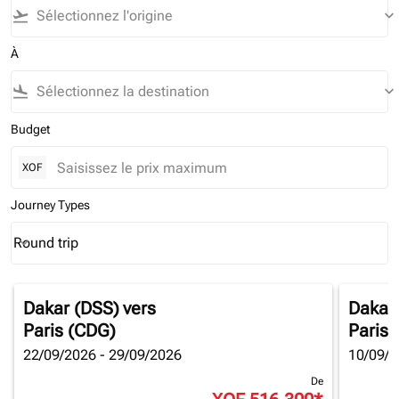
flight_takeoff
keyboard_arrow_down
À
flight_land
keyboard_arrow_down
Budget
XOF
Journey Types
Round trip
keyboard_arrow_down
Journey Types option Round trip Selected
Dakar (DSS)
vers
Dakar
Paris (CDG)
Paris 
22/09/2026 - 29/09/2026
10/09/2
De