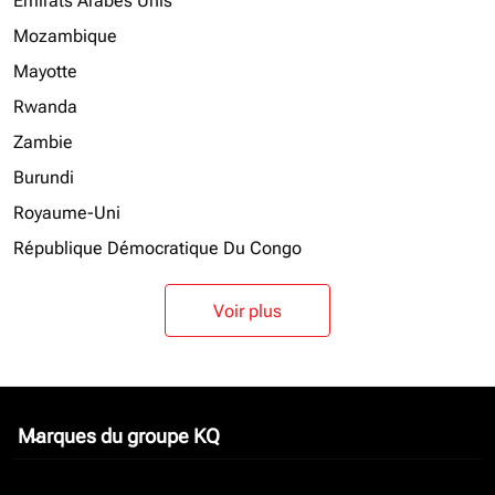
Emirats Arabes Unis
Mozambique
Mayotte
Rwanda
Zambie
Burundi
Royaume-Uni
République Démocratique Du Congo
Voir plus
Marques du groupe KQ
keyboard_arrow_down