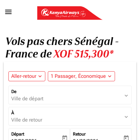

Vols pas chers Sénégal -
France de
XOF 515,300*
Aller-retour
expand_more
1 Passager, Économique
expand_more
De
expand_more
Ville de départ
À
expand_more
Ville de retour
Départ
Retour
today
today