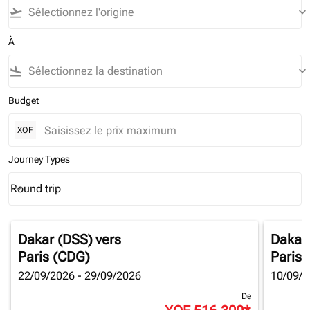
flight_takeoff
keyboard_arrow_down
À
flight_land
keyboard_arrow_down
Budget
XOF
Journey Types
Round trip
keyboard_arrow_down
Journey Types option Round trip Selected
Dakar (DSS)
vers
Dakar
Paris (CDG)
Paris 
22/09/2026 - 29/09/2026
10/09/2
De