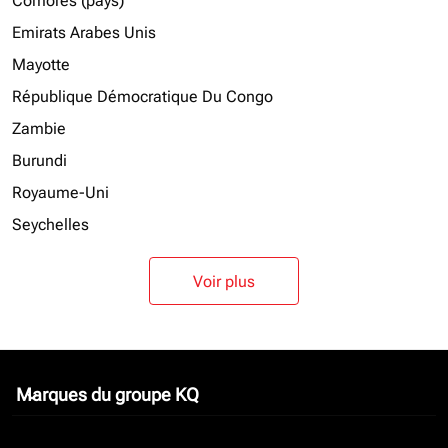
Comores (pays)
Emirats Arabes Unis
Mayotte
République Démocratique Du Congo
Zambie
Burundi
Royaume-Uni
Seychelles
Voir plus
Marques du groupe KQ
keyboard_arrow_down