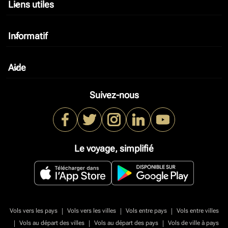
Liens utiles
keyboard_arrow_down
Informatif
keyboard_arrow_down
Aide
keyboard_arrow_down
Suivez-nous
Le voyage, simplifié
|
|
|
Vols vers les pays
Vols vers les villes
Vols entre pays
Vols entre villes
|
|
|
Vols au départ des villes
Vols au départ des pays
Vols de ville à pays