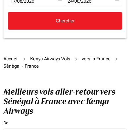
fc-booking-departure-date-aria-label
17/08/2026
fc-booking-return-date-aria-la
24/08/2026
Chercher
Accueil
Kenya Airways Vols
vers la France
Sénégal - France
Meilleurs vols aller-retour vers
Sénégal à France avec Kenya
Airways
De