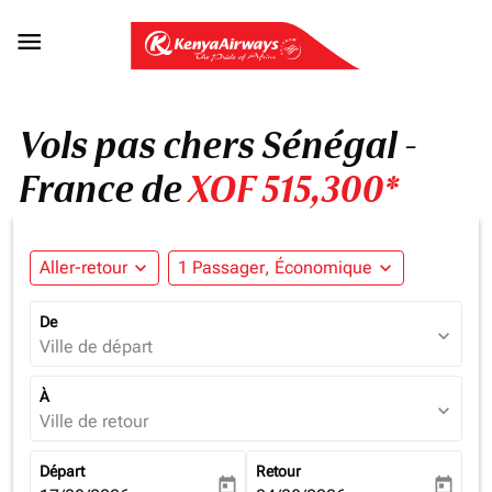

Vols pas chers Sénégal -
France de
XOF 515,300*
Aller-retour
expand_more
1 Passager, Économique
expand_more
De
expand_more
Ville de départ
À
expand_more
Ville de retour
Départ
Retour
today
today