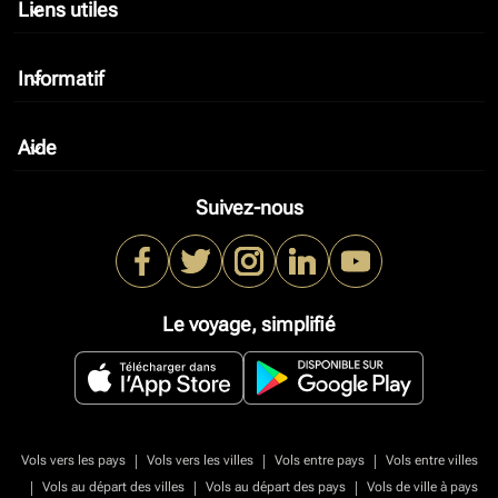
Liens utiles
keyboard_arrow_down
Informatif
keyboard_arrow_down
Aide
keyboard_arrow_down
Suivez-nous
Le voyage, simplifié
|
|
|
Vols vers les pays
Vols vers les villes
Vols entre pays
Vols entre villes
|
|
|
Vols au départ des villes
Vols au départ des pays
Vols de ville à pays