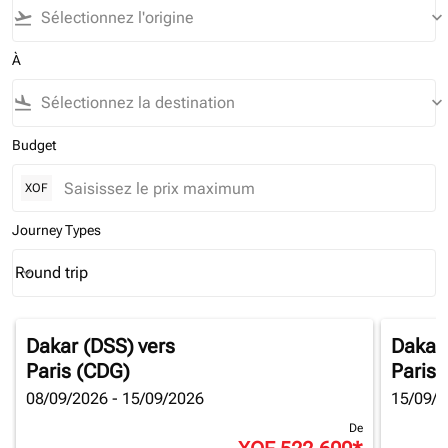
flight_takeoff
keyboard_arrow_down
À
flight_land
keyboard_arrow_down
Budget
XOF
Journey Types
Round trip
keyboard_arrow_down
Journey Types option Round trip Selected
Dakar (DSS)
vers
Dakar
Paris (CDG)
Paris 
08/09/2026 - 15/09/2026
15/09/2
De