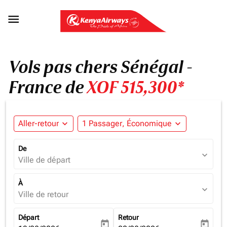

Vols pas chers Sénégal -
France de
XOF 515,300*
Aller-retour
expand_more
1 Passager, Économique
expand_more
De
expand_more
Ville de départ
À
expand_more
Ville de retour
Départ
Retour
today
today