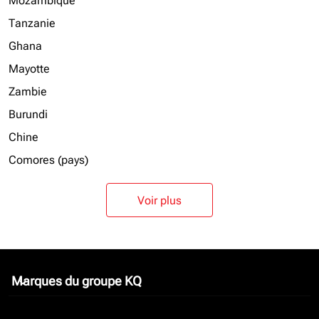
Mozambique
Tanzanie
Ghana
Mayotte
Zambie
Burundi
Chine
Comores (pays)
Voir plus
Marques du groupe KQ
keyboard_arrow_down