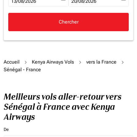
fc-booking-departure-date-aria-label
13/08/2026
fc-booking-return-date-aria-la
20/08/2026
Chercher
Accueil
Kenya Airways Vols
vers la France
Sénégal - France
Meilleurs vols aller-retour vers
Sénégal à France avec Kenya
Airways
De