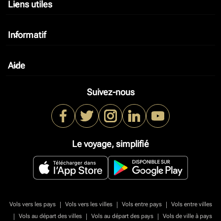
Liens utiles
keyboard_arrow_down
Informatif
keyboard_arrow_down
Aide
keyboard_arrow_down
Suivez-nous
Le voyage, simplifié
|
|
|
Vols vers les pays
Vols vers les villes
Vols entre pays
Vols entre villes
|
|
|
Vols au départ des villes
Vols au départ des pays
Vols de ville à pays