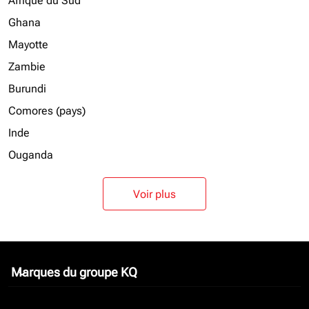
Afrique du Sud
Ghana
Mayotte
Zambie
Burundi
Comores (pays)
Inde
Ouganda
Voir plus
Marques du groupe KQ
keyboard_arrow_down