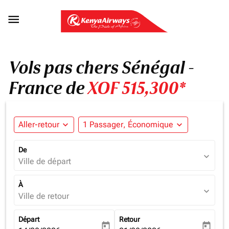

Vols pas chers Sénégal -
France de
XOF 515,300*
Aller-retour
expand_more
1 Passager, Économique
expand_more
De
expand_more
Ville de départ
À
expand_more
Ville de retour
Départ
Retour
today
today