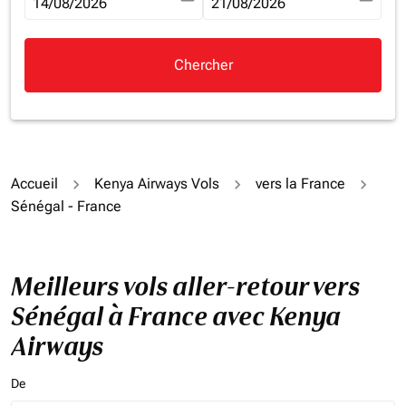
fc-booking-departure-date-aria-label
14/08/2026
fc-booking-return-date-aria-la
21/08/2026
Chercher
Accueil
Kenya Airways Vols
vers la France
Sénégal - France
Meilleurs vols aller-retour vers
Sénégal à France avec Kenya
Airways
De