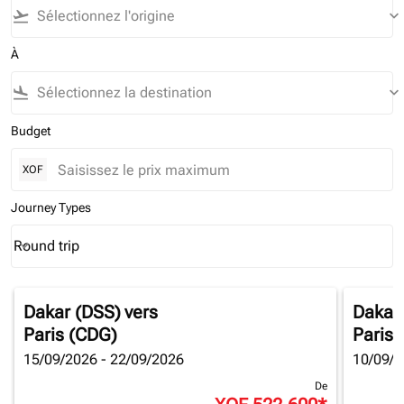
flight_takeoff
keyboard_arrow_down
À
flight_land
keyboard_arrow_down
Budget
XOF
Journey Types
Round trip
keyboard_arrow_down
Journey Types option Round trip Selected
Dakar (DSS)
vers
Dakar
Paris (CDG)
Paris 
15/09/2026 - 22/09/2026
10/09/2
De