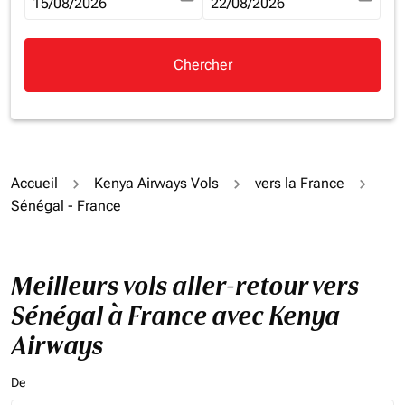
fc-booking-departure-date-aria-label
15/08/2026
fc-booking-return-date-aria-la
22/08/2026
Chercher
Accueil
Kenya Airways Vols
vers la France
Sénégal - France
Meilleurs vols aller-retour vers
Sénégal à France avec Kenya
Airways
De