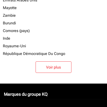
Emirats Arabes Unis
Mayotte
Zambie
Burundi
Comores (pays)
Inde
Royaume-Uni
République Démocratique Du Congo
Voir plus
Marques du groupe KQ
keyboard_arrow_down