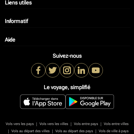
Liens utiles
keyboard_arrow_down
Informatif
keyboard_arrow_down
Aide
keyboard_arrow_down
Suivez-nous
Le voyage, simplifié
|
|
|
Vols vers les pays
Vols vers les villes
Vols entre pays
Vols entre villes
|
|
|
Vols au départ des villes
Vols au départ des pays
Vols de ville à pays