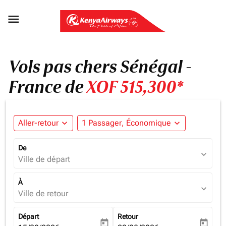

Vols pas chers Sénégal -
France de
XOF 515,300*
Aller-retour
expand_more
1 Passager, Économique
expand_more
De
expand_more
Ville de départ
À
expand_more
Ville de retour
Départ
Retour
today
today