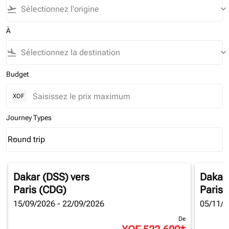
flight_takeoff
keyboard_arrow_down
À
flight_land
keyboard_arrow_down
Budget
XOF
Journey Types
Round trip
keyboard_arrow_down
Journey Types option Round trip Selected
Dakar (DSS)
vers
Dakar
Paris (CDG)
Paris 
15/09/2026 - 22/09/2026
05/11/2
De