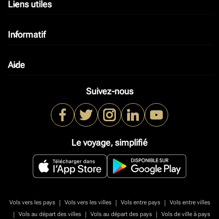
Liens utiles
keyboard_arrow_down
Informatif
keyboard_arrow_down
Aide
keyboard_arrow_down
Suivez-nous
Le voyage, simplifié
|
|
|
Vols vers les pays
Vols vers les villes
Vols entre pays
Vols entre villes
|
|
|
Vols au départ des villes
Vols au départ des pays
Vols de ville à pays