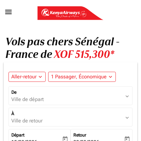

Vols pas chers Sénégal -
France de
XOF 515,300*
Aller-retour
expand_more
1 Passager, Économique
expand_more
De
expand_more
Ville de départ
À
expand_more
Ville de retour
Départ
Retour
today
today