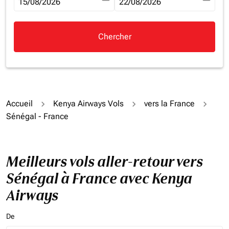
fc-booking-departure-date-aria-label
15/08/2026
fc-booking-return-date-aria-la
22/08/2026
Chercher
Accueil
Kenya Airways Vols
vers la France
Sénégal - France
Meilleurs vols aller-retour vers
Sénégal à France avec Kenya
Airways
De