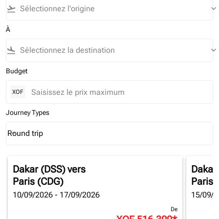
flight_takeoff
keyboard_arrow_down
À
flight_land
keyboard_arrow_down
Budget
XOF
Journey Types
Round trip
keyboard_arrow_down
Journey Types option Round trip Selected
Dakar (DSS)
vers
Dakar
Paris (CDG)
Paris 
10/09/2026 - 17/09/2026
15/09/2
De