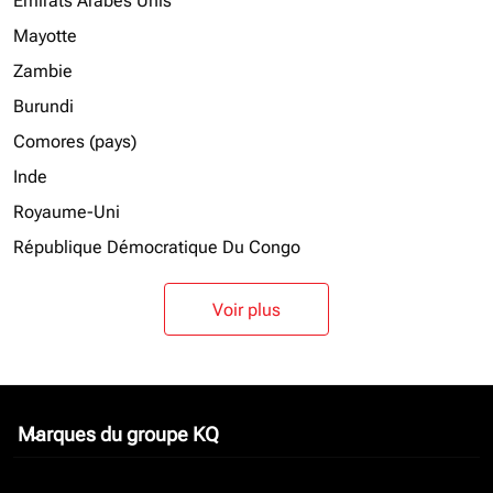
Emirats Arabes Unis
Mayotte
Zambie
Burundi
Comores (pays)
Inde
Royaume-Uni
République Démocratique Du Congo
Voir plus
Marques du groupe KQ
keyboard_arrow_down