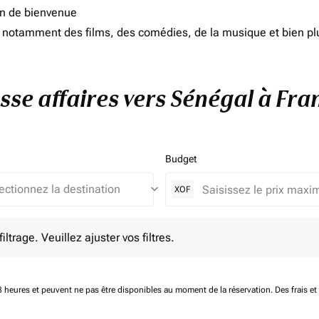
on de bienvenue
d, notamment des films, des comédies, de la musique et bien pl
asse affaires vers Sénégal à Fra
Budget
keyboard_arrow_down
XOF
e. Veuillez ajuster vos filtres.
ltrage. Veuillez ajuster vos filtres.
 48 heures et peuvent ne pas être disponibles au moment de la réservation.
Des frais e