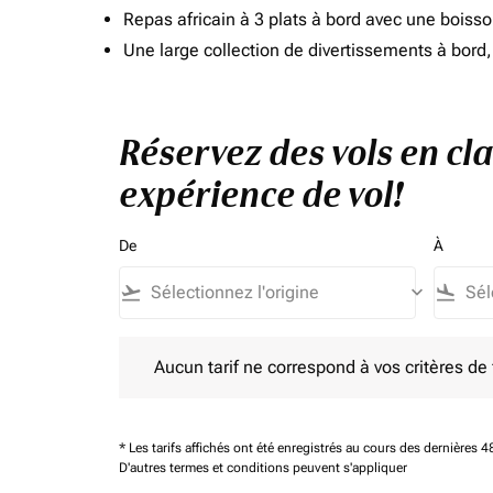
Repas africain à 3 plats à bord avec une boiss
Une large collection de divertissements à bor
Réservez des vols en cl
expérience de vol!
De
À
flight_takeoff
keyboard_arrow_down
flight_land
Aucun tarif ne correspond à vos critères de filtrag
Aucun tarif ne correspond à vos critères de fi
* Les tarifs affichés ont été enregistrés au cours des dernières
D'autres termes et conditions peuvent s'appliquer