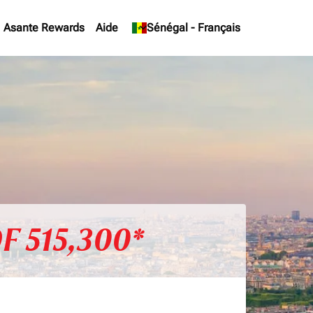
Asante Rewards
Aide
keyboard_arrow_down
Sénégal
-
Français
F 515,300*