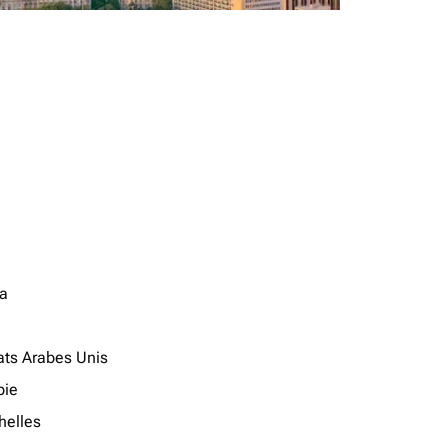
a
ats Arabes Unis
ie
helles