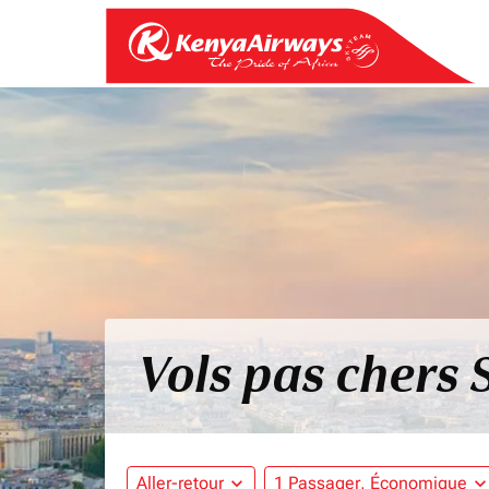
Vols pas chers 
Aller-retour
expand_more
1 Passager, Économique
expand_mo