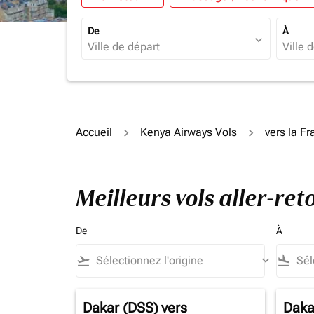
De
À
expand_more
Accueil
Kenya Airways Vols
vers la F
Meilleurs vols aller-re
De
À
flight_takeoff
keyboard_arrow_down
flight_land
Dakar (DSS)
vers
Daka