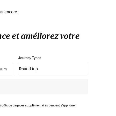
us encore.
nce et améliorez votre
Journey Types
Round trip
keyboard_arrow_down
Journey Types option Round trip Selected
t coûts de bagages supplémentaires peuvent s'appliquer.