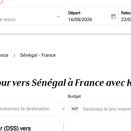
Départ
Reto
expand_more
today
fc-booking-departure-date-ari
16/08/2026
fc-b
23/0
rance
Sénégal - France
tour vers Sénégal à France avec
Budget
keyboard_arrow_down
XOF
r (DSS)
vers